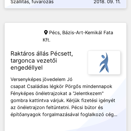
Szállítás, fuvarozás
2018. 09. 11.
Pécs,
Bázis-Art-Kemikál Fata
Kft.
Raktáros állás Pécsett,
targonca vezetői
engedéllyel
Versenyképes jövedelem Jó
csapat Családias légkör Pörgős mindennapok
Fényképes önéletrajzokat a "Jelentkezem"
gombra kattintva várjuk. Kérjük fizetési igényét
az önéletrajzon feltüntetni. Pécsi bútor és
építőanyagok forgalmazásával foglalkozó cég...