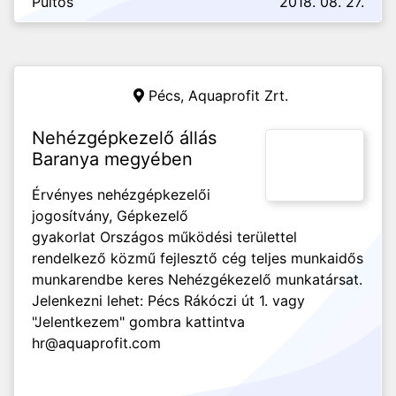
Pultos
2018. 08. 27.
Pécs,
Aquaprofit Zrt.
Nehézgépkezelő állás
Baranya megyében
Érvényes nehézgépkezelői
jogosítvány, Gépkezelő
gyakorlat Országos működési területtel
rendelkező közmű fejlesztő cég teljes munkaidős
munkarendbe keres Nehézgékezelő munkatársat.
Jelenkezni lehet: Pécs Rákóczi út 1. vagy
"Jelentkezem" gombra kattintva
hr@aquaprofit.com