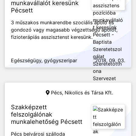
munkavállalót keresünk
Pécsett
3 műszakos munkarendbe szociális ápoló és
gondozó vagy magasabb végzettségű ápolót,
fizioterápiás asszisztenst keresünk.
Egészségügy, gyógyszeripar
2018. 09. 03.
Pécs,
Nikolics és Társa Kft.
Szakképzett
felszolgálónak
munkalehetőség Pécsett
Pécs belvárosi szálloda