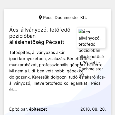
Pécs,
Dachmeister Kft.
Ács-állványozó, tetőfedő
pozícióban
álláslehetőség Pécsett
Tetőépítés, állványozás akár
ipari környezetben, zsaluzás. Bérlettérítés,
munkaruházat, professzionális géppark háttérrel.
Mi nem a Lidl-ben vett hobbi gépekkel
dolgozunk. Keressük dolgozni tudó és akaró ács-
állványozó, illetve tetőfedő kollégáinkat Pécs
és...
Építőipar, építészet
2018. 08. 28.