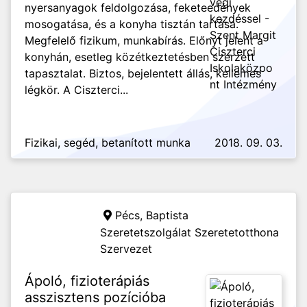
nyersanyagok feldolgozása, feketeedények
mosogatása, és a konyha tisztán tartása.
Megfelelő fizikum, munkabírás. Előnyt jelent a
konyhán, esetleg közétkeztetésben szerzett
tapasztalat. Biztos, bejelentett állás, kellemes
légkör. A Ciszterci...
Fizikai, segéd, betanított munka
2018. 09. 03.
Pécs,
Baptista
Szeretetszolgálat Szeretetotthona
Szervezet
Ápoló, fizioterápiás
asszisztens pozícióba