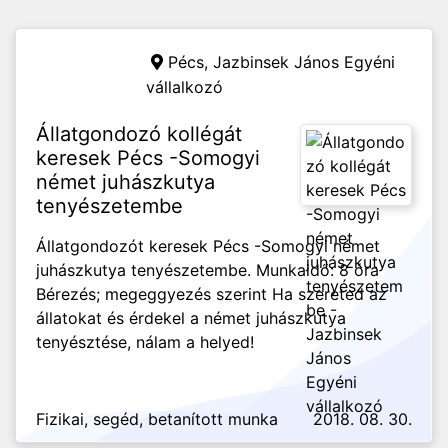
Pécs,
Jazbinsek János Egyéni
vállalkozó
Állatgondozó kollégát
keresek Pécs -Somogyi
német juhászkutya
tenyészetembe
Állatgondozót keresek Pécs -Somogyi német
juhászkutya tenyészetembe. Munkaidő: 8 óra
Bérezés; megeggyezés szerint Ha szereted az
állatokat és érdekel a német juhászkutya
tenyésztése, nálam a helyed!
Fizikai, segéd, betanított munka
2018. 08. 30.