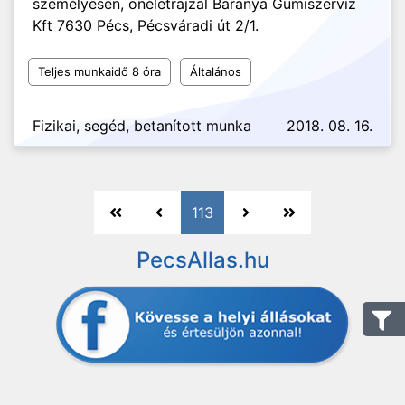
személyesen, önéletrajzal Baranya Gumiszerviz
Kft 7630 Pécs, Pécsváradi út 2/1.
Teljes munkaidő 8 óra
Általános
Fizikai, segéd, betanított munka
2018. 08. 16.
113
PecsAllas.hu