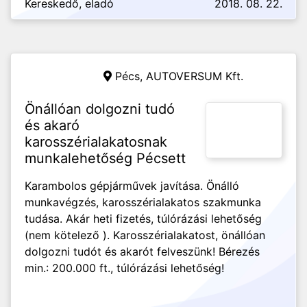
Kereskedő, eladó
2018. 08. 22.
Pécs,
AUTOVERSUM Kft.
Önállóan dolgozni tudó
és akaró
karosszérialakatosnak
munkalehetőség Pécsett
Karambolos gépjárművek javítása. Önálló
munkavégzés, karosszérialakatos szakmunka
tudása. Akár heti fizetés, túlórázási lehetőség
(nem kötelező ). Karosszérialakatost, önállóan
dolgozni tudót és akarót felveszünk! Bérezés
min.: 200.000 ft., túlórázási lehetőség!