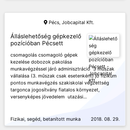
Pécs,
Jobcapital Kft.
Álláslehetőség gépkezelő
pozícióban Pécsett
csomagolás csomagoló gépek
kezelése dobozok pakolása
munkavégzéssel járó adminisztráció 3 műszak
vállalása (3. műszak csak esetenként) jó fizikum
pontos munkavégzés szakiskolai végzettség
targonca jogosítvány fiatalos környezet,
versenyképes jövedelem utazási...
Fizikai, segéd, betanított munka
2018. 08. 29.