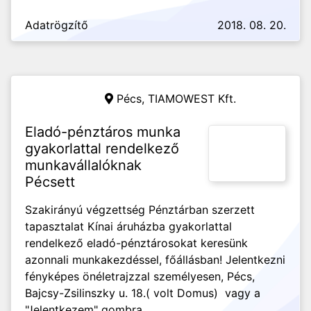
Adatrögzítő
2018. 08. 20.
Pécs,
TIAMOWEST Kft.
Eladó-pénztáros munka
gyakorlattal rendelkező
munkavállalóknak
Pécsett
Szakirányú végzettség Pénztárban szerzett
tapasztalat Kínai áruházba gyakorlattal
rendelkező eladó-pénztárosokat keresünk
azonnali munkakezdéssel, főállásban! Jelentkezni
fényképes önéletrajzzal személyesen, Pécs,
Bajcsy-Zsilinszky u. 18.( volt Domus) vagy a
"Jelentkezem" gombra...