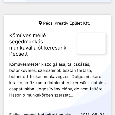
Pécs,
Kreatív Épület Kft.
Kőműves mellé
segédmunkás
munkavállalót keresünk
Pécsett
Kőművesmester kiszolgálása, talicskázás,
betonkeverés, szerszámok tisztán tartása,
betanított fizikai munkavégzés. Dolgozni akaró,
kitartó, jó fizikumu fiatalembert keresünk fiatalos
csapatunkba. Jogosítvány előny, de nem feltétel.
Hasonló munkakörben szerzett...
Fizikai, segéd, betanított munka
2018. 08. 23.