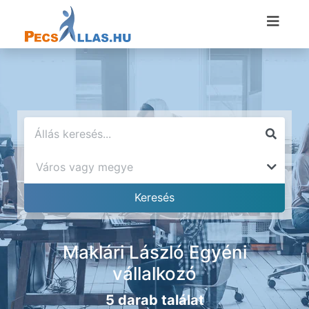
Maklári László Egyéni
vállalkozó
5 darab találat