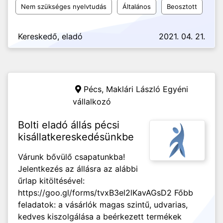
Nem szükséges nyelvtudás
Általános
Beosztott
Kereskedő, eladó
2021. 04. 21.
Pécs,
Maklári László Egyéni
vállalkozó
Bolti eladó állás pécsi
kisállatkereskedésünkbe
Várunk bővülő csapatunkba!
Jelentkezés az állásra az alábbi
űrlap kitöltésével:
https://goo.gl/forms/tvxB3el2lKavAGsD2 Főbb
feladatok: a vásárlók magas szintű, udvarias,
kedves kiszolgálása a beérkezett termékek