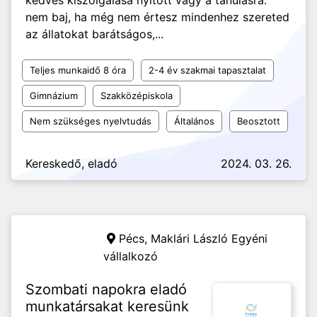
kedves kiszolgálása nyitott vagy a tanulásra:
nem baj, ha még nem értesz mindenhez szereted
az állatokat barátságos,...
Teljes munkaidő 8 óra
2-4 év szakmai tapasztalat
Gimnázium
Szakközépiskola
Nem szükséges nyelvtudás
Általános
Beosztott
Kereskedő, eladó
2024. 03. 26.
Pécs,
Maklári László Egyéni
vállalkozó
Szombati napokra eladó
munkatársakat keresünk