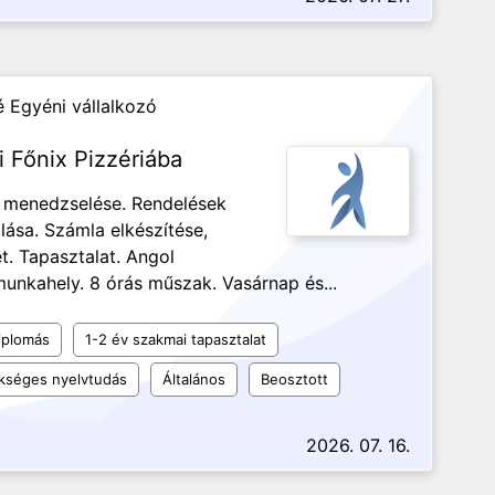
 Egyéni vállalkozó
si Főnix Pizzériába
k menedzselése. Rendelések
álása. Számla elkészítése,
t. Tapasztalat. Angol
munkahely. 8 órás műszak. Vasárnap és...
iplomás
1-2 év szakmai tapasztalat
kséges nyelvtudás
Általános
Beosztott
2026. 07. 16.