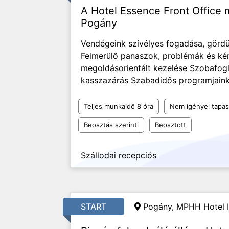
A Hotel Essence Front Office 
Pogány
Vendégeink szívélyes fogadása, gördü
Felmerülő panaszok, problémák és ké
megoldásorientált kezelése Szobafogla
kasszazárás Szabadidős programjaink é
Teljes munkaidő 8 óra
Nem igényel tapas
Beosztás szerinti
Beosztott
Szállodai recepciós
START
Pogány,
MPHH Hotel I