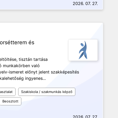
2026. 07. 27.
yorsétterem és
ltöltése, tisztán tartása
ló munkakörben való
elv-ismeret előnyt jelent szakképesítés
alehetőség ingyenes...
asztalat
Szakiskola / szakmunkás képző
Beosztott
2026. 07. 27.