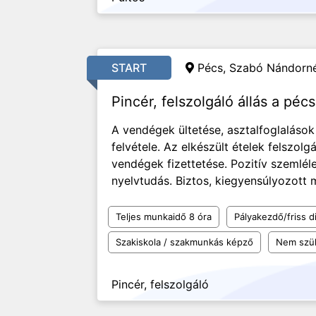
START
Pécs,
Szabó Nándorné
Pincér, felszolgáló állás a péc
A vendégek ültetése, asztalfoglaláso
felvétele. Az elkészült ételek felszolg
vendégek fizettetése. Pozitív szemléle
nyelvtudás. Biztos, kiegyensúlyozott 
Teljes munkaidő 8 óra
Pályakezdő/friss d
Szakiskola / szakmunkás képző
Nem szü
Pincér, felszolgáló