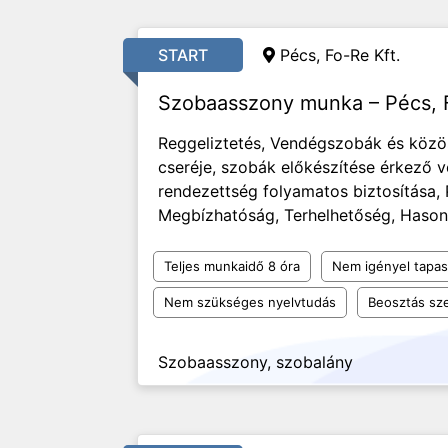
START
Pécs,
Fo-Re Kft.
Szobaasszony munka – Pécs, F
Reggeliztetés, Vendégszobák és közö
cseréje, szobák előkészítése érkező 
rendezettség folyamatos biztosítása,
Megbízhatóság, Terhelhetőség, Hasonl
Teljes munkaidő 8 óra
Nem igényel tapas
Nem szükséges nyelvtudás
Beosztás sze
Szobaasszony, szobalány