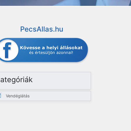
PecsAllas.hu
ategóriák
Vendéglátás