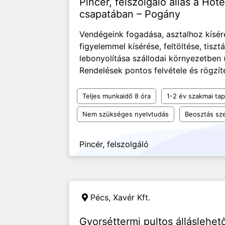
Pincér, felszolgáló állás a Ho
csapatában – Pogány
Vendégeink fogadása, asztalhoz kísér
figyelemmel kísérése, feltöltése, tisz
lebonyolítása szállodai környezetben (
Rendelések pontos felvétele és rögzíté
Teljes munkaidő 8 óra
1-2 év szakmai tap
Nem szükséges nyelvtudás
Beosztás sze
Pincér, felszolgáló
Pécs,
Xavér Kft.
Gyorséttermi pultos álláslehe