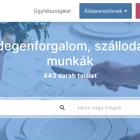
Ügyfélszolgálat
Álláskeresőknek
degenforgalom, szálloda
munkák
443 darab találat