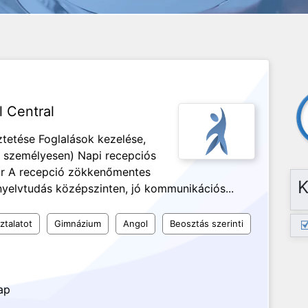
l Central
ztetése Foglalások kezelése,
, személyesen) Napi recepciós
tár A recepció zökkenőmentes
K
yelvtudás középszinten, jó kommunikációs...
ztalatot
Gimnázium
Angol
Beosztás szerinti
ap