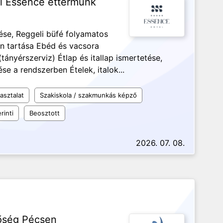
tel Essence éttermünk
ése, Reggeli büfé folyamatos
tán tartása Ebéd és vacsora
tányérszerviz) Étlap és itallap ismertetése,
se a rendszerben Ételek, italok...
asztalat
Szakiskola / szakmunkás képző
rinti
Beosztott
2026. 07. 08.
tőség Pécsen