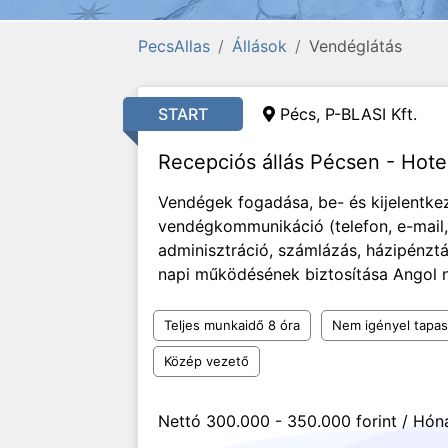
PecsAllas
Állások
Vendéglátás
START
Pécs,
P-BLASI Kft.
Recepciós állás Pécsen - Hote
Vendégek fogadása, be- és kijelentke
vendégkommunikáció (telefon, e-mail
adminisztráció, számlázás, házipénz
napi működésének biztosítása Angol n
Teljes munkaidő 8 óra
Nem igényel tapas
Közép vezető
Nettó 300.000 - 350.000 forint / Hón