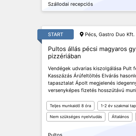
Szállodai recepciós
START
Pécs,
Gastro Duo Kft.
Pultos állás pécsi magyaros g
pizzériában
Vendégek udvarias kiszolgálása Pult fe
Kasszázás Árúfeltöltés Elvárás hason
tapasztalat Ápolt megjelenés idegenny
versenyképes fizetés hosszútávú munk
Teljes munkaidő 8 óra
1-2 év szakmai tap
Nem szükséges nyelvtudás
Általános
Pultos