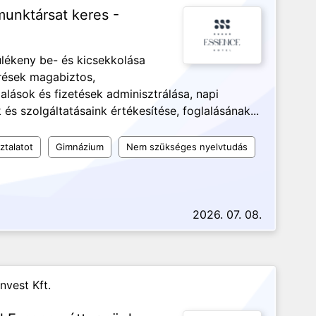
munktársat keres -
lékeny be- és kicsekkolása
rések magabiztos,
lások és fizetések adminisztrálása, napi
s szolgáltatásaink értékesítése, foglalásának...
ztalatot
Gimnázium
Nem szükséges nyelvtudás
2026. 07. 08.
nvest Kft.