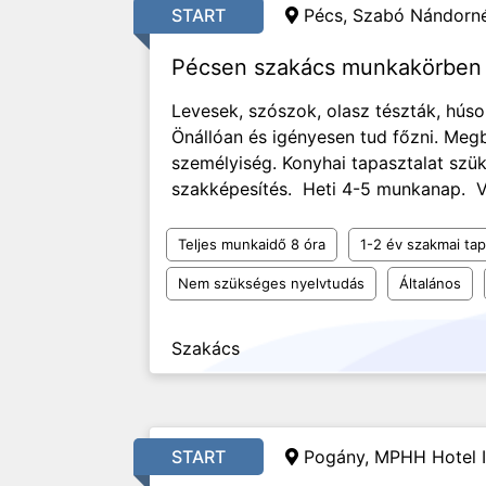
START
Pécs,
Szabó Nándorné
Pécsen szakács munkakörben 
Levesek, szószok, olasz tészták, húsok
Önállóan és igényesen tud főzni. Meg
személyiség. Konyhai tapasztalat szük
szakképesítés. Heti 4-5 munkanap. V
Teljes munkaidő 8 óra
1-2 év szakmai tap
Nem szükséges nyelvtudás
Általános
Szakács
START
Pogány,
MPHH Hotel I