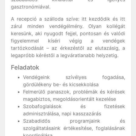
gasztronómiával.
A recepció a szálloda szíve: itt kezdődik és itt
zárul minden vendégélmény. Olyan kollégát
keresünk, aki nyugodt fejjel, pontosan és valódi
figyelemmel kíséri végig a vendégek
tartózkodását – az érkezéstől az elutazásig, a
legapróbb kéréstől a legváratlanabb helyzetig.
Feladatok
Vendégeink szívélyes fogadása,
gördülékeny be- és kicsekkolása
Felmerülő panaszok, problémák és kérések
magabiztos, megoldásorientált kezelése
Szobafoglalások és fizetések
adminisztrálása, napi kasszazárás
Szabadidős programjaink és
szolgáltatásaink értékesítése, foglalásának
koordinálása