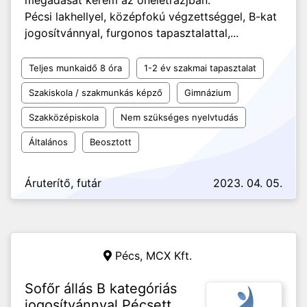
megadását kérem az önéletrazjban.
Pécsi lakhellyel, középfokú végzettséggel, B-kat
jogosítvánnyal, furgonos tapasztalattal,...
Teljes munkaidő 8 óra
1-2 év szakmai tapasztalat
Szakiskola / szakmunkás képző
Gimnázium
Szakközépiskola
Nem szükséges nyelvtudás
Általános
Beosztott
Áruterítő, futár
2023. 04. 05.
Pécs,
MCX Kft.
Sofőr állás B kategóriás
jogosítvánnyal Pécsett