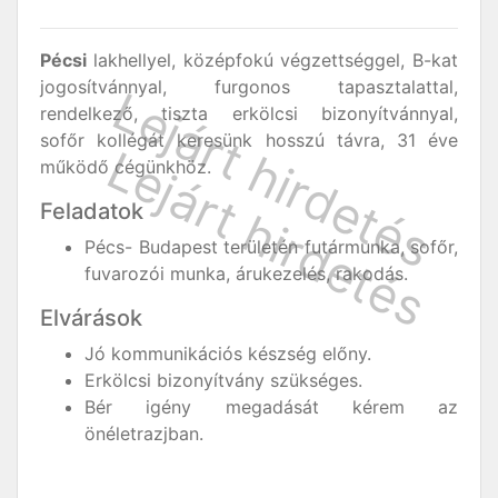
Pécsi
lakhellyel, középfokú végzettséggel, B-kat
jogosítvánnyal, furgonos tapasztalattal,
rendelkező, tiszta erkölcsi bizonyítvánnyal,
sofőr kollégát keresünk hosszú távra, 31 éve
működő cégünkhöz.
Feladatok
Pécs- Budapest területén futármunka, sofőr,
fuvarozói munka, árukezelés, rakodás.
Elvárások
Jó kommunikációs készség előny.
Erkölcsi bizonyítvány szükséges.
Bér igény megadását kérem az
önéletrazjban.