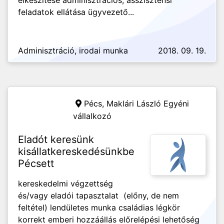
elkészítése adminisztrációs, asszisztensi
feladatok ellátása ügyvezető...
Adminisztráció, irodai munka
2018. 09. 19.
Pécs,
Maklári László Egyéni
vállalkozó
Eladót keresünk
kisállatkereskedésünkbe
Pécsett
kereskedelmi végzettség
és/vagy eladói tapasztalat (előny, de nem
feltétel) lendületes munka családias légkör
korrekt emberi hozzáállás előrelépési lehetőség