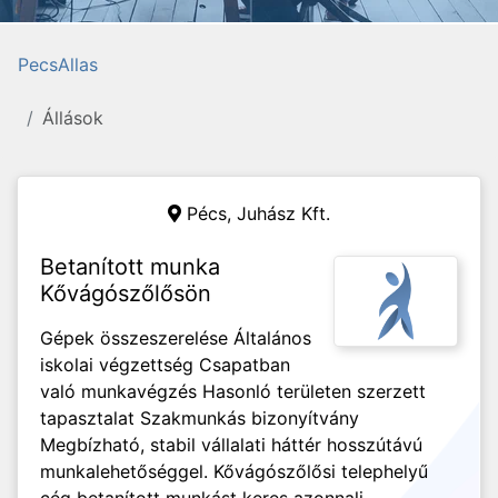
PecsAllas
Állások
Pécs,
Juhász Kft.
Betanított munka
Kővágószőlősön
Gépek összeszerelése Általános
iskolai végzettség Csapatban
való munkavégzés Hasonló területen szerzett
tapasztalat Szakmunkás bizonyítvány
Megbízható, stabil vállalati háttér hosszútávú
munkalehetőséggel. Kővágószőlősi telephelyű