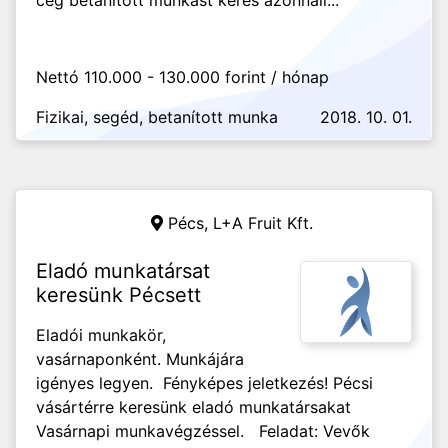
cég betanított munkást keres azonnali...
Nettó 110.000 - 130.000 forint / hónap
Fizikai, segéd, betanított munka
2018. 10. 01.
Pécs,
L+A Fruit Kft.
Eladó munkatársat
keresünk Pécsett
Eladói munkakör,
vasárnaponként. Munkájára
igényes legyen. Fényképes jeletkezés! Pécsi
vásártérre keresünk eladó munkatársakat
Vasárnapi munkavégzéssel. Feladat: Vevők