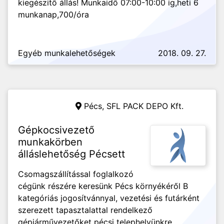
kiegészitő állás! Munkaidő 07:00-10:00 ig,heti 6
munkanap,700/óra
Egyéb munkalehetőségek
2018. 09. 27.
Pécs,
SFL PACK DEPO Kft.
Gépkocsivezető
munkakörben
álláslehetőség Pécsett
Csomagszállítással foglalkozó
cégünk részére keresünk Pécs környékéről B
kategóriás jogosítvánnyal, vezetési és futárként
szerezett tapasztalattal rendelkező
gépjárművezetőket pécsi telephelyünkre.