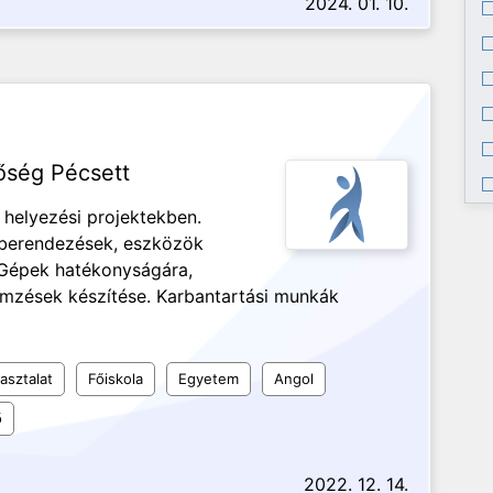
2024. 01. 10.
őség Pécsett
helyezési projektekben.
berendezések, eszközök
. Gépek hatékonyságára,
emzések készítése. Karbantartási munkák
asztalat
Főiskola
Egyetem
Angol
ő
2022. 12. 14.