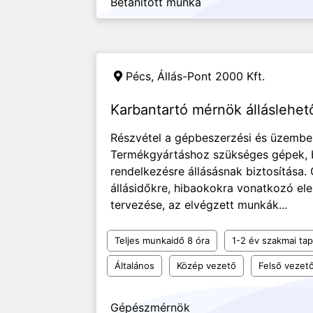
Betanított munka
Pécs,
Állás-Pont 2000 Kft.
Karbantartó mérnök álláslehet
Részvétel a gépbeszerzési és üzembe 
Termékgyártáshoz szükséges gépek, 
rendelkezésre állásásnak biztosítása
állásidőkre, hibaokokra vonatkozó el
tervezése, az elvégzett munkák...
Teljes munkaidő 8 óra
1-2 év szakmai tap
Általános
Közép vezető
Felső vezet
Gépészmérnök