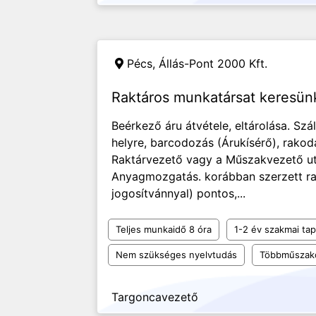
Pécs,
Állás-Pont 2000 Kft.
Raktáros munkatársat keresü
Beérkező áru átvétele, eltárolása. Száll
helyre, barcodozás (Árukísérő), rakod
Raktárvezető vagy a Műszakvezető uta
Anyagmozgatás. korábban szerzett rak
jogosítvánnyal) pontos,...
Teljes munkaidő 8 óra
1-2 év szakmai tap
Nem szükséges nyelvtudás
Többműszak
Targoncavezető