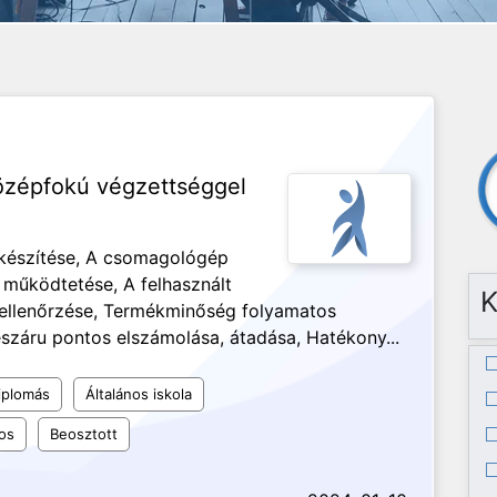
középfokú végzettséggel
készítése, A csomagológép
működtetése, A felhasznált
K
ellenőrzése, Termékminőség folyamatos
száru pontos elszámolása, átadása, Hatékony...
iplomás
Általános iskola
os
Beosztott