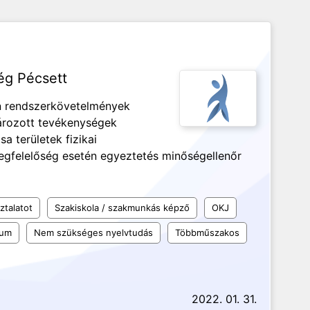
ég Pécsett
én rendszerkövetelmények
ározott tevékenységek
a területek fizikai
gfelelőség esetén egyeztetés minőségellenőr
ztalatot
Szakiskola / szakmunkás képző
OKJ
kum
Nem szükséges nyelvtudás
Többműszakos
2022. 01. 31.