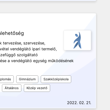
alehetőség
 tervezése, szervezése,
étel vendéglátó ipari termelő,
szefüggő szolgáltató
ztése a vendéglátó egység működésének
iplomás
Gimnázium
Szakközépiskola
Általános
Közép vezető
2022. 02. 21.