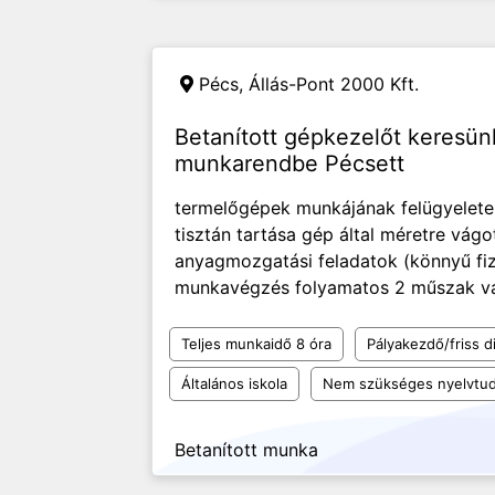
Pécs,
Állás-Pont 2000 Kft.
Betanított gépkezelőt keresü
munkarendbe Pécsett
termelőgépek munkájának felügyelet
tisztán tartása gép által méretre vágo
anyagmozgatási feladatok (könnyű fizi
munkavégzés folyamatos 2 műszak váll
Teljes munkaidő 8 óra
Pályakezdő/friss d
Általános iskola
Nem szükséges nyelvtu
Betanított munka