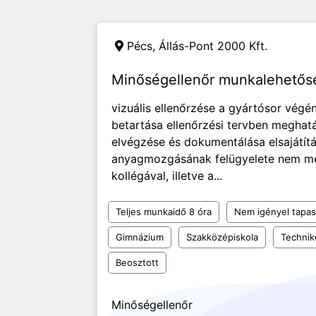
Pécs,
Állás-Pont 2000 Kft.
Minőségellenőr munkalehetős
vizuális ellenőrzése a gyártósor vég
betartása ellenőrzési tervben meghat
elvégzése és dokumentálása elsajátítás
anyagmozgásának felügyelete nem me
kollégával, illetve a...
Teljes munkaidő 8 óra
Nem igényel tapas
Gimnázium
Szakközépiskola
Techni
Beosztott
Minőségellenőr