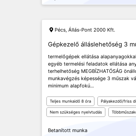
Pécs,
Állás-Pont 2000 Kft.
Gépkezelő álláslehetőség 3 
termelőgépek ellátása alapanyagokkal
egyéb termelési feladatok ellátása an
terhelhetőség MEGBÍZHATÓSÁG önálló
munkavégzés képessége 3 műszak váll
minimum alapfokú...
Teljes munkaidő 8 óra
Pályakezdő/friss d
Nem szükséges nyelvtudás
Többműszak
Betanított munka