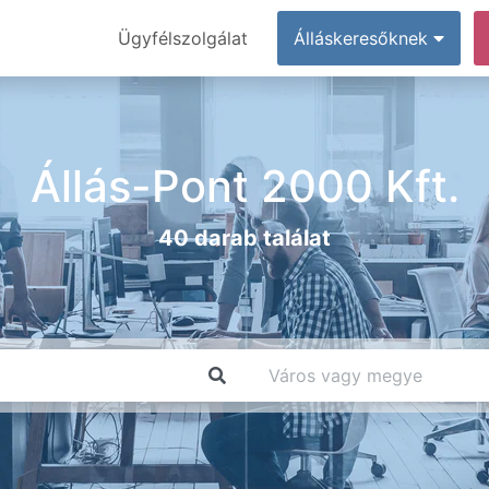
Ügyfélszolgálat
Álláskeresőknek
Állás-Pont 2000 Kft.
40 darab találat