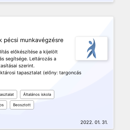
nk pécsi munkavégzésre
ítás előkészítése a kijelölt
ás segítsége. Leltározás a
sításai szerint.
tárosi tapasztalat (előny: targoncás
asztalat
Általános iskola
os
Beosztott
2022. 01. 31.