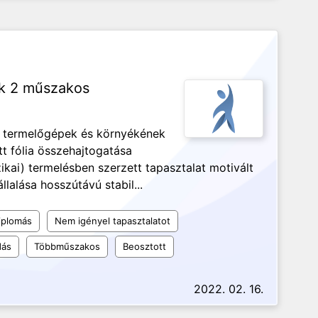
nk 2 műszakos
e termelőgépek és környékének
tt fólia összehajtogatása
kai) termelésben szerzett tapasztalat motivált
alása hosszútávú stabil...
iplomás
Nem igényel tapasztalatot
dás
Többműszakos
Beosztott
2022. 02. 16.