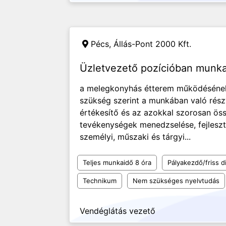
Pécs,
Állás-Pont 2000 Kft.
Üzletvezető pozícióban munk
a melegkonyhás étterem működésének
szükség szerint a munkában való részv
értékesítő és az azokkal szorosan ös
tevékenységek menedzselése, fejles
személyi, műszaki és tárgyi...
Teljes munkaidő 8 óra
Pályakezdő/friss d
Technikum
Nem szükséges nyelvtudás
Vendéglátás vezető