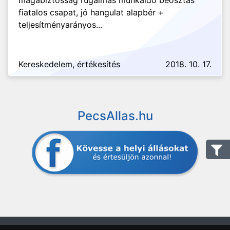
magabiztosság rugalmas munkaidő beosztás
fiatalos csapat, jó hangulat alapbér +
teljesítményarányos...
Kereskedelem, értékesítés
2018. 10. 17.
PecsAllas.hu