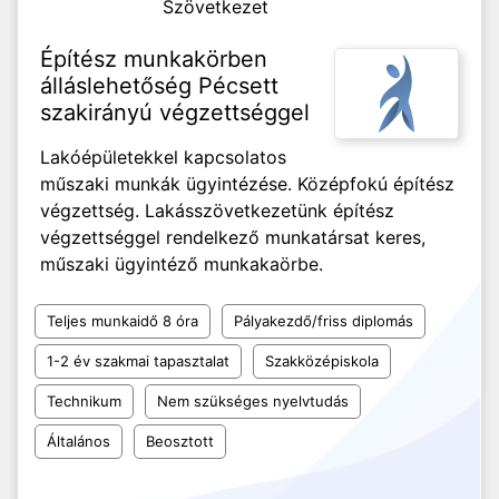
Szövetkezet
Építész munkakörben
álláslehetőség Pécsett
szakirányú végzettséggel
Lakóépületekkel kapcsolatos
műszaki munkák ügyintézése. Középfokú építész
végzettség. Lakásszövetkezetünk építész
végzettséggel rendelkező munkatársat keres,
műszaki ügyintéző munkakaörbe.
Teljes munkaidő 8 óra
Pályakezdő/friss diplomás
1-2 év szakmai tapasztalat
Szakközépiskola
Technikum
Nem szükséges nyelvtudás
Általános
Beosztott