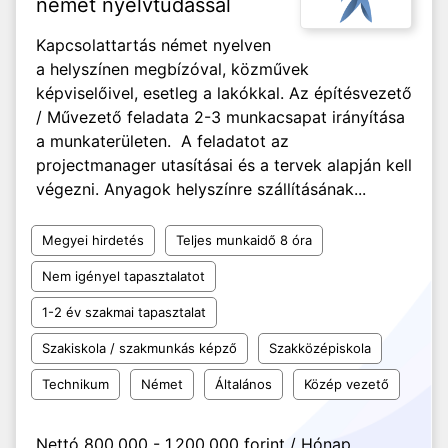
német nyelvtudással
Kapcsolattartás német nyelven
a helyszínen megbízóval, közművek
képviselőivel, esetleg a lakókkal. Az építésvezető
/ Művezető feladata 2-3 munkacsapat irányítása
a munkaterületen. A feladatot az
projectmanager utasításai és a tervek alapján kell
végezni. Anyagok helyszínre szállításának...
Megyei hirdetés
Teljes munkaidő 8 óra
Nem igényel tapasztalatot
1-2 év szakmai tapasztalat
Szakiskola / szakmunkás képző
Szakközépiskola
Technikum
Német
Általános
Közép vezető
Nettó 800.000 - 1.200.000 forint / Hónap