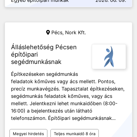
Egyéb építőipari munkák
2026. 06. 09.
Pécs,
Nork Kft.
Álláslehetőség Pécsen
építőipari
segédmunkásnak
Építkezéseken segédmunkás
feladatok kőműves vagy ács mellett. Pontos,
precíz munkavégzés. Tapasztalat építkezéseken,
segédmunkás feladatok kőműves, vagy ács
mellett. Jelentkezni lehet munkaidőben (8:00-
16:00) a bejelentkezés után látható
telefonszámon. Építőipari segédmunkásnak...
Megyei hirdetés
Teljes munkaidő 8 óra