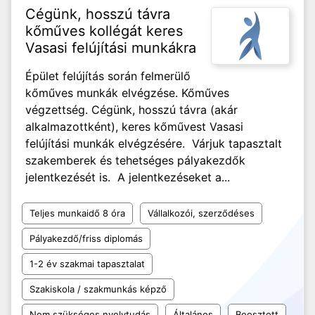
Cégünk, hosszú távra
kőműves kollégát keres
Vasasi felújítási munkákra
Épület felújítás során felmerülő
kőműves munkák elvégzése. Kőműves
végzettség. Cégünk, hosszú távra (akár
alkalmazottként), keres kőművest Vasasi
felújítási munkák elvégzésére. Várjuk tapasztalt
szakemberek és tehetséges pályakezdők
jelentkezését is. A jelentkezéseket a...
Teljes munkaidő 8 óra
Vállalkozói, szerződéses
Pályakezdő/friss diplomás
1-2 év szakmai tapasztalat
Szakiskola / szakmunkás képző
Nem szükséges nyelvtudás
Általános
Beosztott