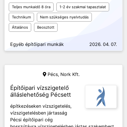
Teljes munkaidő 8 óra
1-2 év szakmai tapasztalat
Technikum
Nem szükséges nyelvtudás
Általános
Beosztott
Egyéb építőipari munkák
2026. 04. 07.
Pécs,
Nork Kft.
Építőipari vízszigetelő
álláslehetőség Pécsett
építkezéseken vízszigetelés,
vízszigetelésben jártasság
Pécsi építőipari cég
hosszútávra vízszigetelésben jártas szakembert