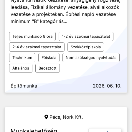
Nyilvántartások készítése, anyagigény rögzítése,
leadása, Fizikai állomány vezetése, alvállalkozók
vezetése a projekteken. Építési napló vezetése
minimum "B" kategóriás...
Teljes munkaidő 8 óra
1-2 év szakmai tapasztalat
2-4 év szakmai tapasztalat
Szakközépiskola
Technikum
Főiskola
Nem szükséges nyelvtudás
Általános
Beosztott
Építőmunka
2026. 06. 10.
Pécs,
Nork Kft.
Munkalehetőség