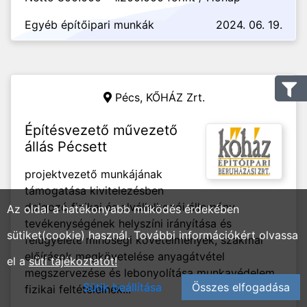
Egyéb építőipari munkák
2024. 06. 19.
Pécs,
KŐHÁZ Zrt.
Építésvezető művezető
állás Pécsett
projektvezető munkájának
támogatása kivitelezésben
dolgozó fizikai és alvállalkozói állomány
Az oldal a hatékonyabb működés érdekében
tevékenységének helyszíni irányítása és
sütiket(cookie) használ. További információkért olvassa
felügyelete minőségi követelmények, szakmai
előírások megkövetelése anyagátvétel
el a
süti tájékoztatót!
megszervezése és lebonyolítása munkavédelem
Sütik beállítása
Összes elfogadása
fizikai feltételeinek...