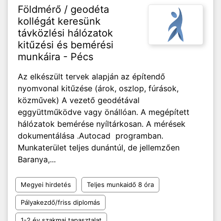
Földmérő / geodéta
kollégát keresünk
távközlési hálózatok
kitűzési és bemérési
munkáira - Pécs
Az elkészült tervek alapján az építendő
nyomvonal kitűzése (árok, oszlop, fúrások,
közművek) A vezető geodétával
eggyüttműködve vagy önállóan. A megépített
hálózatok bemérése nyíltárkosan. A mérések
dokumentálása .Autocad programban.
Munkaterület teljes dunántúl, de jellemzően
Baranya,...
Megyei hirdetés
Teljes munkaidő 8 óra
Pályakezdő/friss diplomás
1-2 év szakmai tapasztalat