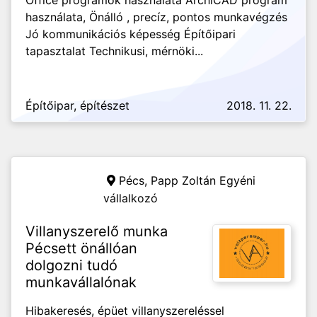
Office programok használata ArchiCAD program
használata, Önálló , precíz, pontos munkavégzés
Jó kommunikációs képesség Építőipari
tapasztalat Technikusi, mérnöki...
Építőipar, építészet
2018. 11. 22.
Pécs,
Papp Zoltán Egyéni
vállalkozó
Villanyszerelő munka
Pécsett önállóan
dolgozni tudó
munkavállalónak
Hibakeresés, épüet villanyszereléssel