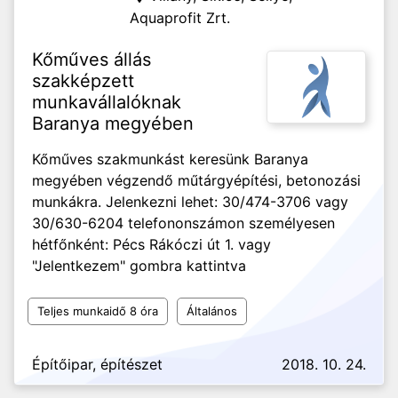
Aquaprofit Zrt.
Kőműves állás
szakképzett
munkavállalóknak
Baranya megyében
Kőműves szakmunkást keresünk Baranya
megyében végzendő műtárgyépítési, betonozási
munkákra. Jelenkezni lehet: 30/474-3706 vagy
30/630-6204 telefononszámon személyesen
hétfőnként: Pécs Rákóczi út 1. vagy
"Jelentkezem" gombra kattintva
Teljes munkaidő 8 óra
Általános
Építőipar, építészet
2018. 10. 24.