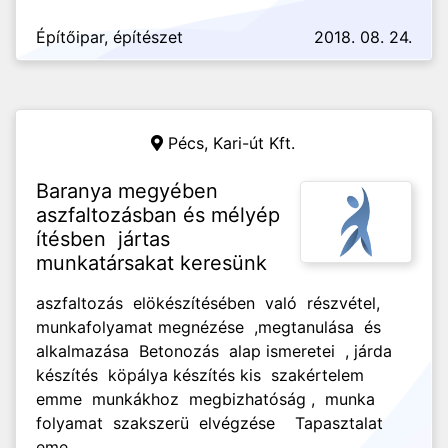
Építőipar, építészet
2018. 08. 24.
Pécs,
Kari-út Kft.
Baranya megyében
aszfaltozásban és mélyép
ítésben jártas
munkatársakat keresünk
aszfaltozás elökészítésében való részvétel,
munkafolyamat megnézése ,megtanulása és
alkalmazása Betonozás alap ismeretei , járda
készítés köpálya készítés kis szakértelem
emme munkákhoz megbizhatóság , munka
folyamat szakszerü elvégzése Tapasztalat
eme ...