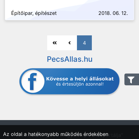
Építőipar, építészet
2018. 06. 12.
4
PecsAllas.hu
Az oldal a hatékonyabb működés érdekében
"Pécs, Baranya vármegyei régió állásportálja"