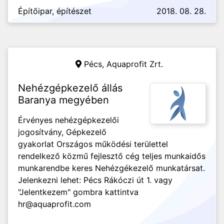
Építőipar, építészet
2018. 08. 28.
Pécs,
Aquaprofit Zrt.
Nehézgépkezelő állás
Baranya megyében
Érvényes nehézgépkezelői
jogosítvány, Gépkezelő
gyakorlat Országos működési területtel
rendelkező közmű fejlesztő cég teljes munkaidős
munkarendbe keres Nehézgékezelő munkatársat.
Jelenkezni lehet: Pécs Rákóczi út 1. vagy
"Jelentkezem" gombra kattintva
hr@aquaprofit.com