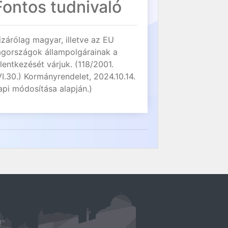
Fontos tudnivaló
izárólag magyar, illetve az EU
agországok állampolgárainak a
elentkezését várjuk. (118/2001.
VI.30.) Kormányrendelet, 2024.10.14.
api módosítása alapján.)
!"