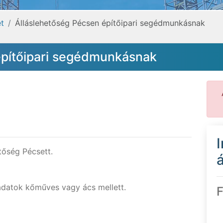
et
Álláslehetőség Pécsen építőipari segédmunkásnak
építőipari segédmunkásnak
tőség Pécsett.
á
datok kőműves vagy ács mellett.
F