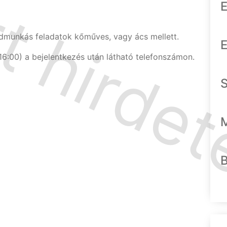
E
dmunkás feladatok kőműves, vagy ács mellett.
E
6:00) a bejelentkezés után látható telefonszámon.