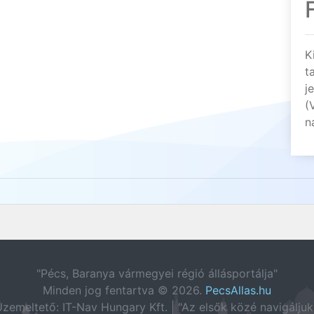
K
t
j
(
n
"Pécs, Baranya vármegyei régió állásportálja"
Minden jog fentartva © 2026.
PecsAllas.hu
zemeltető: IT-Nav Hungary Kft. | "Az elsők közé navigáljuk