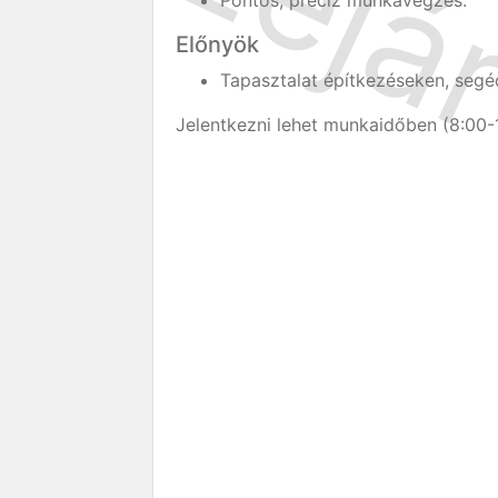
Pontos, precíz munkavégzés.
Előnyök
Tapasztalat építkezéseken, segé
Jelentkezni lehet munkaidőben (8:00-1