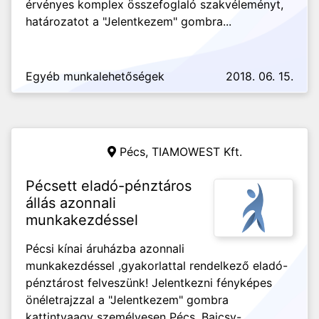
érvényes komplex összefoglaló szakvéleményt,
határozatot a "Jelentkezem" gombra...
Egyéb munkalehetőségek
2018. 06. 15.
Pécs,
TIAMOWEST Kft.
Pécsett eladó-pénztáros
állás azonnali
munkakezdéssel
Pécsi kínai áruházba azonnali
munkakezdéssel ,gyakorlattal rendelkező eladó-
pénztárost felveszünk! Jelentkezni fényképes
önéletrajzzal a "Jelentkezem" gombra
kattintvaagy személyesen Pécs, Bajcsy-