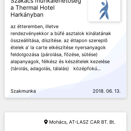
Szakács munkalehetőség
a Thermal Hotel
Harkányban
az étteremben, illetve
rendezvényekkor a büfé asztalok kínálatának
összeállítása, díszítése. az étlapon szereplő
ételek a’ la carte elkészítése nyersanyagok
feldolgozása (párolása, főzése, sütése)
alapanyagok, félkész és készételek kezelése
(tárolás, adagolás, tálalás) középfokú...
Szakmunka
2018. 06. 13.
Mohács,
AT-LASZ CAR BT. Bt.