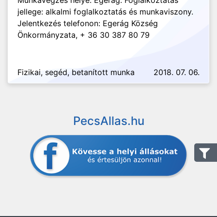
Munkavégzés helye: Egerág. Foglalkoztatás
jellege: alkalmi foglalkoztatás és munkaviszony.
Jelentkezés telefonon: Egerág Község
Önkormányzata, + 36 30 387 80 79
Fizikai, segéd, betanított munka
2018. 07. 06.
PecsAllas.hu