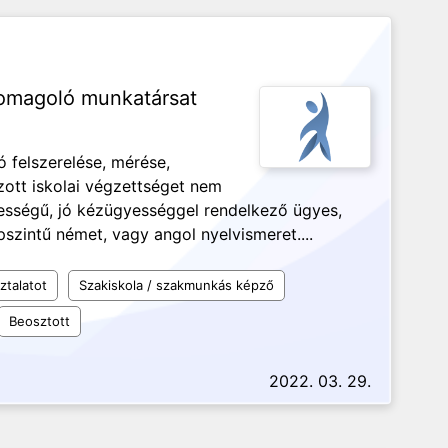
somagoló munkatársat
ó felszerelése, mérése,
ott iskolai végzettséget nem
pességű, jó kézügyességgel rendelkező ügyes,
pszintű német, vagy angol nyelvismeret....
ztalatot
Szakiskola / szakmunkás képző
Beosztott
2022. 03. 29.