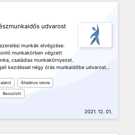
észmunkaidős udvarost
b szerelési munkák elvégzése.
sonló munkakörben végzett
munka, családias munkakörnyezet.
eli kezdéssel négy órás munkaidőbe udvarost...
alatot
Általános iskola
Beosztott
2021. 12. 01.