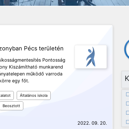
szonyban Pécs területén
 síkosságmentesítés Pontosság
zony Kiszámítható munkarend
bányatelepen működő varroda
K
örre egy főt.
alatot
Általános iskola
Beosztott
2022. 09. 20.