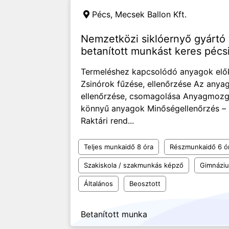
Pécs,
Mecsek Ballon Kft.
Nemzetközi siklóernyő gyártó vá
betanított munkást keres pécs
Termeléshez kapcsolódó anyagok elő
Zsinórok fűzése, ellenőrzése Az any
ellenőrzése, csomagolása Anyagmozga
könnyű anyagok Minőségellenőrzés – b
Raktári rend...
Teljes munkaidő 8 óra
Részmunkaidő 6 ó
Szakiskola / szakmunkás képző
Gimnázi
Általános
Beosztott
Betanított munka