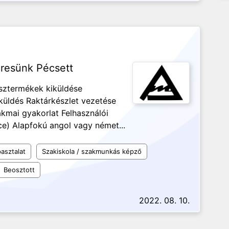
eresünk Pécsett
sztermékek kiküldése
iküldés Raktárkészlet vezetése
akmai gyakorlat Felhasználói
ce) Alapfokú angol vagy német...
asztalat
Szakiskola / szakmunkás képző
Beosztott
2022. 08. 10.