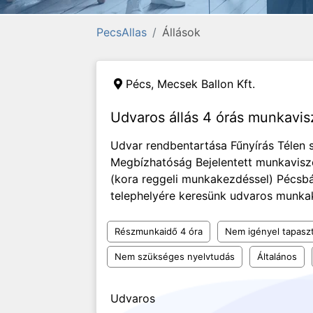
PecsAllas
Állások
Pécs,
Mecsek Ballon Kft.
Udvaros állás 4 órás munkavi
Udvar rendbentartása Fűnyírás Télen
Megbízhatóság Bejelentett munkavis
(kora reggeli munkakezdéssel) Pécs
telephelyére keresünk udvaros munkak
Részmunkaidő 4 óra
Nem igényel tapaszt
Nem szükséges nyelvtudás
Általános
Udvaros