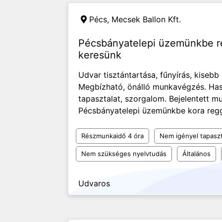
Pécs,
Mecsek Ballon Kft.
Pécsbányatelepi üzemünkbe r
keresünk
Udvar tisztántartása, fűnyírás, kiseb
Megbízható, önálló munkavégzés. Ha
tapasztalat, szorgalom. Bejelentett 
Pécsbányatelepi üzemünkbe kora regg
Részmunkaidő 4 óra
Nem igényel tapaszt
Nem szükséges nyelvtudás
Általános
Udvaros