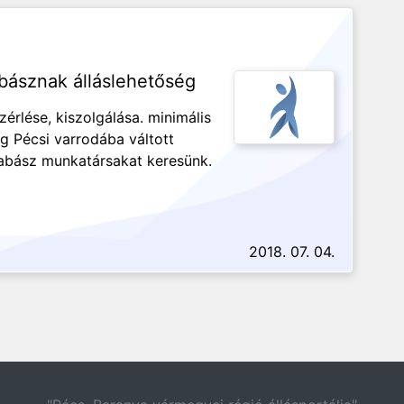
abásznak álláslehetőség
rlése, kiszolgálása. minimális
g Pécsi varrodába váltott
abász munkatársakat keresünk.
2018. 07. 04.