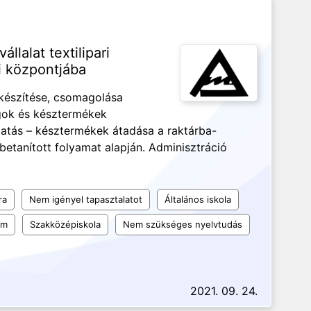
llalat textilipari
i központjába
készítése, csomagolása
agok és késztermékek
tás – késztermékek átadása a raktárba-
etanított folyamat alapján. Adminisztráció
ra
Nem igényel tapasztalatot
Általános iskola
um
Szakközépiskola
Nem szükséges nyelvtudás
2021. 09. 24.