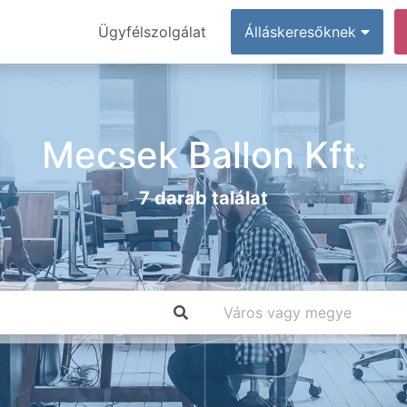
Ügyfélszolgálat
Álláskeresőknek
Mecsek Ballon Kft.
7 darab találat