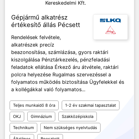
Kereskedelmi Kft.
Gépjármű alkatrész
értékesítő állás Pécsett
Rendelések felvétele,
alkatrészek precíz
beazonosítása, számlázása, gyors raktári
kiszolgálása Pénztárkezelés, pénzfeladási
feladatok ellátása Érkező áru átvétele, raktári
polcra helyezése Rugalmas szervezéssel a
folyamatos működés biztosítása Ügyfelekkel és
a kollégákkal való folyamatos...
Teljes munkaidő 8 óra
1-2 év szakmai tapasztalat
OKJ
Gimnázium
Szakközépiskola
Technikum
Nem szükséges nyelvtudás
Általános
Beosztott