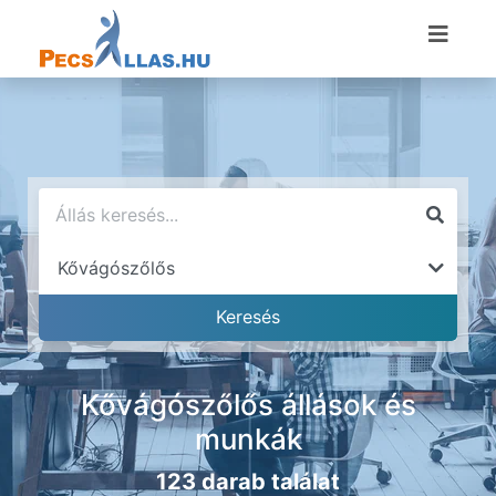
Kővágószőlős állások és
munkák
123 darab találat