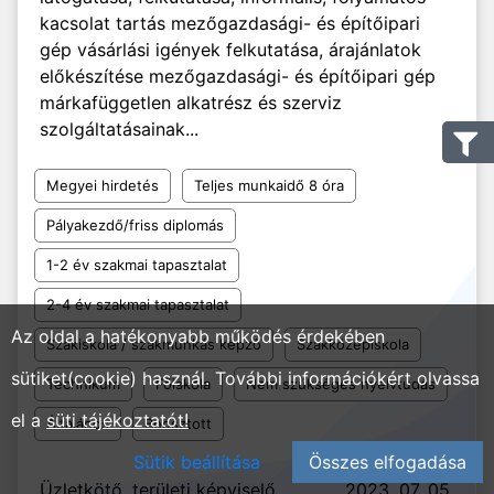
kacsolat tartás mezőgazdasági- és építőipari
gép vásárlási igények felkutatása, árajánlatok
előkészítése mezőgazdasági- és építőipari gép
márkafüggetlen alkatrész és szerviz
szolgáltatásainak...
Megyei hirdetés
Teljes munkaidő 8 óra
Pályakezdő/friss diplomás
1-2 év szakmai tapasztalat
2-4 év szakmai tapasztalat
Az oldal a hatékonyabb működés érdekében
Szakiskola / szakmunkás képző
Szakközépiskola
sütiket(cookie) használ. További információkért olvassa
Technikum
Főiskola
Nem szükséges nyelvtudás
el a
süti tájékoztatót!
Általános
Beosztott
Sütik beállítása
Összes elfogadása
Üzletkötő, területi képviselő
2023. 07. 05.