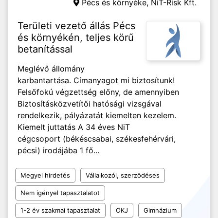
Pécs és környéke,
NiT-Risk Kft.
Területi vezető állás Pécs
és környékén, teljes körű
betanítással
Meglévő állomány
karbantartása. Címanyagot mi biztosítunk!
Felsőfokú végzettség előny, de amennyiben
Biztosításközvetítői hatósági vizsgával
rendelkezik, pályázatát kiemelten kezelem.
Kiemelt juttatás A 34 éves NiT
cégcsoport (békéscsabai, székesfehérvári,
pécsi) irodájába 1 fő...
Megyei hirdetés
Vállalkozói, szerződéses
Nem igényel tapasztalatot
1-2 év szakmai tapasztalat
OKJ
Gimnázium