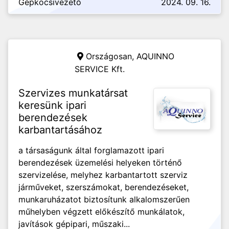
Gépkocsivezető
2024. 09. 16.
Országosan,
AQUINNO
SERVICE Kft.
Szervizes munkatársat
keresünk ipari
berendezések
karbantartásához
a társaságunk által forglamazott ipari
berendezések üzemelési helyeken történő
szervizelése, melyhez karbantartott szerviz
járműveket, szerszámokat, berendezéseket,
munkaruházatot biztosítunk alkalomszerűen
műhelyben végzett előkészítő munkálatok,
javítások gépipari, műszaki...