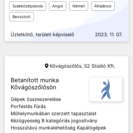
Szakközépiskola
Angol
Német
Általános
Beosztott
Üzletkötő, területi képviselő
2023. 11. 07.
Kővágószőlős,
S2 Stúdió Kft.
Betanított munka
Kővágószőlősön
Gépek összeszerelése
Porfestés Fúrás
Műhelymunkában szerzett tapasztalat
Kézügyesség B kategóriás jogosítvány
Hosszútávú munkalehetőség Kapálógépek