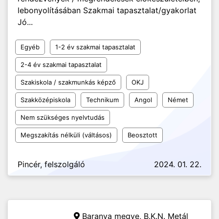
lebonyolításában Szakmai tapasztalat/gyakorlat
Jó...
Egyéb
1-2 év szakmai tapasztalat
2-4 év szakmai tapasztalat
Szakiskola / szakmunkás képző
OKJ
Szakközépiskola
Technikum
Angol
Német
Nem szükséges nyelvtudás
Megszakítás nélküli (váltásos)
Beosztott
Pincér, felszolgáló
2024. 01. 22.
Baranya megye,
B.K.N. Metál