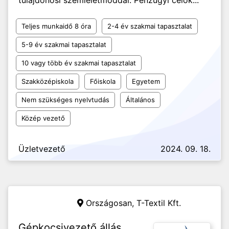
tulajdonosi szemléletmóddal. Pénzügyi célok...
Teljes munkaidő 8 óra
2-4 év szakmai tapasztalat
5-9 év szakmai tapasztalat
10 vagy több év szakmai tapasztalat
Szakközépiskola
Főiskola
Egyetem
Nem szükséges nyelvtudás
Általános
Közép vezető
Üzletvezető
2024. 09. 18.
Országosan,
T-Textil Kft.
Gépkocsivezető állás