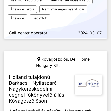
Részmunkaidő 6 óra
Nem igényel tapasztalatot
Általános iskola
Nem szükséges nyelvtudás
Általános
Beosztott
Call-center operátor
2024. 03. 07.
Kővágószőlős,
Deli Home
Hungary Kft.
Holland tulajdonú
Barkács,- Nyílászáró
Nagykereskedelmi
cégnél főkönyvelő állás
Kővágószőlősön
A cég számviteli és pénzügyi folyamatainak