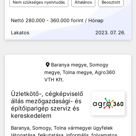
Nem szükséges nyelvtudás
Általános
Beosztott
Nettó 280.000 - 360.000 forint / Hónap
Lakatos
2023. 07. 26.
Baranya megye, Somogy
megye, Tolna megye,
Agro360
VTH Kft.
Üzletkötő-, cégképviselő
állás mezőgazdasági- és
építőiparigép szerviz és
kereskedelem
Baranya, Somogy, Tolna vármegyei ügyfelek
látogatása, felkutatása, informális, folyamatos