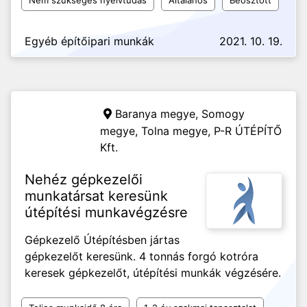
Nem szükséges nyelvtudás
Általános
Beosztott
Egyéb építőipari munkák
2021. 10. 19.
Baranya megye, Somogy
megye, Tolna megye,
P-R ÚTÉPÍTŐ
Kft.
Nehéz gépkezelői
munkatársat keresünk
útépítési munkavégzésre
Gépkezelő Útépítésben jártas
gépkezelőt keresünk. 4 tonnás forgó kotróra
keresek gépkezelőt, útépítési munkák végzésére.