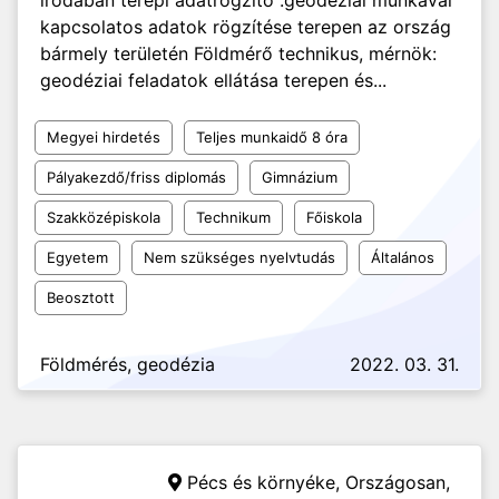
irodában terepi adatrögzítő :geodéziai munkával
kapcsolatos adatok rögzítése terepen az ország
bármely területén Földmérő technikus, mérnök:
geodéziai feladatok ellátása terepen és...
Megyei hirdetés
Teljes munkaidő 8 óra
Pályakezdő/friss diplomás
Gimnázium
Szakközépiskola
Technikum
Főiskola
Egyetem
Nem szükséges nyelvtudás
Általános
Beosztott
Földmérés, geodézia
2022. 03. 31.
Pécs és környéke, Országosan,