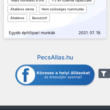
Teljes munkaidő 8 óra
1-2 év szakmai tapasztalat
Általános iskola
Nem szükséges nyelvtudás
Általános
Beosztott
Egyéb építőipari munkák
2021. 07. 19.
PecsAllas.hu