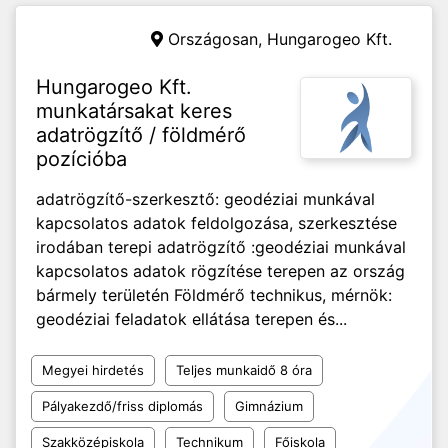
Országosan,
Hungarogeo Kft.
Hungarogeo Kft.
munkatársakat keres
adatrögzítő / földmérő
pozícióba
adatrögzítő-szerkesztő: geodéziai munkával
kapcsolatos adatok feldolgozása, szerkesztése
irodában terepi adatrögzítő :geodéziai munkával
kapcsolatos adatok rögzítése terepen az ország
bármely területén Földmérő technikus, mérnök:
geodéziai feladatok ellátása terepen és...
Megyei hirdetés
Teljes munkaidő 8 óra
Pályakezdő/friss diplomás
Gimnázium
Szakközépiskola
Technikum
Főiskola