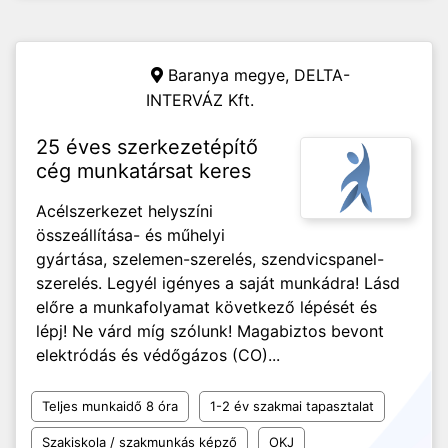
Baranya megye,
DELTA-
INTERVÁZ Kft.
25 éves szerkezetépítő
cég munkatársat keres
Acélszerkezet helyszíni
összeállítása- és műhelyi
gyártása, szelemen-szerelés, szendvicspanel-
szerelés. Legyél igényes a saját munkádra! Lásd
előre a munkafolyamat következő lépését és
lépj! Ne várd míg szólunk! Magabiztos bevont
elektródás és védőgázos (CO)...
Teljes munkaidő 8 óra
1-2 év szakmai tapasztalat
Szakiskola / szakmunkás képző
OKJ