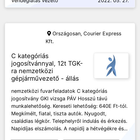
Vendéglátás vezető
2022. 05. 27.
Országosan,
Courier Express
Kft.
C kategóriás
jogosítvánnyal, 12t TGK-
ra nemzetközi
gépjárművezető - állás
nemzetközi fuvarfeladatok C kategóriás
jogosítvány GKI vizsga PÁV Hosszú távú
munkalehetőség. Kereseti lehetőség: 640E Ft-tól.
Megkímélt, fiatal, tiszta autók. Nyugodt,
családias légkör. Telephelyről indulás és érkezés.
Napidíjas elszámolás. A napidíj a hétvégékre és...