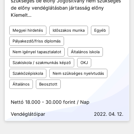
szükséges de előny Jogosítvány nem szükséges
de előny vendéglátásban jártasság előny
Kíemelt...
Megyei hirdetés
Időszakos munka
Egyéb
Pályakezdő/friss diplomás
Nem igényel tapasztalatot
Általános iskola
Szakiskola / szakmunkás képző
OKJ
Szakközépiskola
Nem szükséges nyelvtudás
Általános
Beosztott
Nettó 18.000 - 30.000 forint / Nap
Vendéglátóipar
2022. 04. 12.