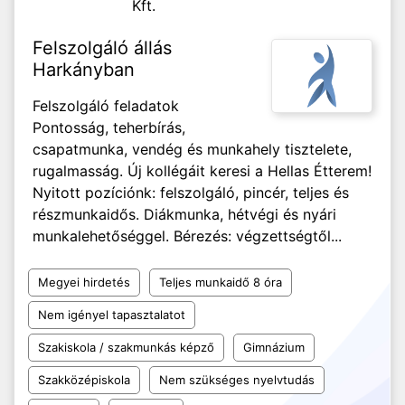
Kft.
Felszolgáló állás
Harkányban
Felszolgáló feladatok
Pontosság, teherbírás,
csapatmunka, vendég és munkahely tisztelete,
rugalmasság. Új kollégáit keresi a Hellas Étterem!
Nyitott pozíciónk: felszolgáló, pincér, teljes és
részmunkaidős. Diákmunka, hétvégi és nyári
munkalehetőséggel. Bérezés: végzettségtől...
Megyei hirdetés
Teljes munkaidő 8 óra
Nem igényel tapasztalatot
Szakiskola / szakmunkás képző
Gimnázium
Szakközépiskola
Nem szükséges nyelvtudás