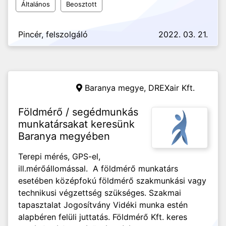
Általános
Beosztott
Pincér, felszolgáló
2022. 03. 21.
Baranya megye,
DREXair Kft.
Földmérő / segédmunkás
munkatársakat keresünk
Baranya megyében
Terepi mérés, GPS-el,
ill.mérőállomással. A földmérő munkatárs
esetében középfokú földmérő szakmunkási vagy
technikusi végzettség szükséges. Szakmai
tapasztalat Jogosítvány Vidéki munka estén
alapbéren felüli juttatás. Földmérő Kft. keres