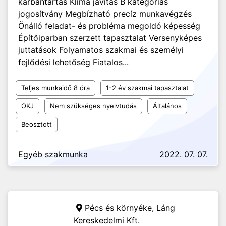
karbantartás Klíma javítás B kategóriás
jogosítvány Megbízható precíz munkavégzés
Önálló feladat- és probléma megoldó képesség
Építőiparban szerzett tapasztalat Versenyképes
juttatások Folyamatos szakmai és személyi
fejlődési lehetőség Fiatalos...
Teljes munkaidő 8 óra
1-2 év szakmai tapasztalat
OKJ
Nem szükséges nyelvtudás
Általános
Beosztott
Egyéb szakmunka
2022. 07. 07.
Pécs és környéke,
Láng
Kereskedelmi Kft.