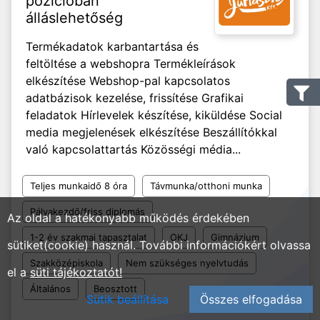
pozícióban
álláslehetőség
Termékadatok karbantartása és
feltöltése a webshopra Termékleírások
elkészítése Webshop-pal kapcsolatos
adatbázisok kezelése, frissítése Grafikai
feladatok Hírlevelek készítése, kiküldése Social
media megjelenések elkészítése Beszállítókkal
való kapcsolattartás Közösségi média...
Teljes munkaidő 8 óra
Távmunka/otthoni munka
Pályakezdő/friss diplomás
Az oldal a hatékonyabb működés érdekében
1-2 év szakmai tapasztalat
OKJ
Gimnázium
sütiket(cookie) használ. További információkért olvassa
Szakközépiskola
Nem szükséges nyelvtudás
el a
süti tájékoztatót!
Általános
Beosztott
Sütik beállítása
Összes elfogadása