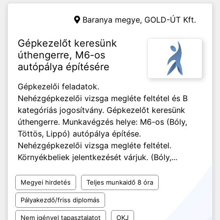
Baranya megye,
GOLD-ÚT Kft.
Gépkezelőt keresünk
úthengerre, M6-os
autópálya építésére
Gépkezelői feladatok.
Nehézgépkezelői vizsga megléte feltétel és B
kategóriás jogosítvány. Gépkezelőt keresünk
úthengerre. Munkavégzés helye: M6-os (Bóly,
Töttös, Lippó) autópálya építése.
Nehézgépkezelői vizsga megléte feltétel.
Környékbeliek jelentkezését várjuk. (Bóly,...
Megyei hirdetés
Teljes munkaidő 8 óra
Pályakezdő/friss diplomás
Nem igényel tapasztalatot
OKJ