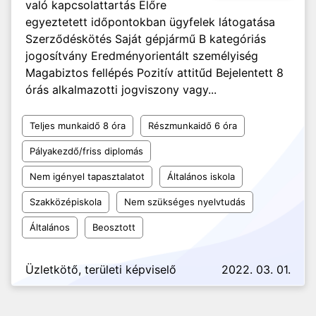
való kapcsolattartás Előre
egyeztetett időpontokban ügyfelek látogatása
Szerződéskötés Saját gépjármű B kategóriás
jogosítvány Eredményorientált személyiség
Magabiztos fellépés Pozitív attitűd Bejelentett 8
órás alkalmazotti jogviszony vagy...
Teljes munkaidő 8 óra
Részmunkaidő 6 óra
Pályakezdő/friss diplomás
Nem igényel tapasztalatot
Általános iskola
Szakközépiskola
Nem szükséges nyelvtudás
Általános
Beosztott
Üzletkötő, területi képviselő
2022. 03. 01.