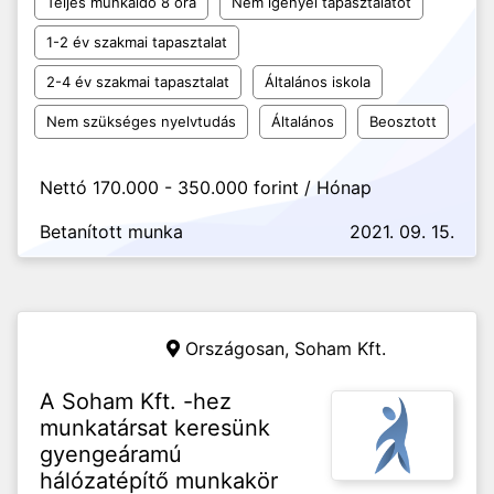
Teljes munkaidő 8 óra
Nem igényel tapasztalatot
1-2 év szakmai tapasztalat
2-4 év szakmai tapasztalat
Általános iskola
Nem szükséges nyelvtudás
Általános
Beosztott
Nettó 170.000 - 350.000 forint / Hónap
Betanított munka
2021. 09. 15.
Országosan,
Soham Kft.
A Soham Kft. -hez
munkatársat keresünk
gyengeáramú
hálózatépítő munkakör