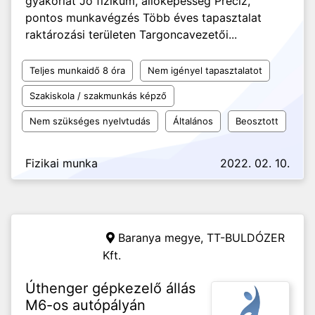
gyakorlat Jó fizikum, állóképesség Precíz,
pontos munkavégzés Több éves tapasztalat
raktározási területen Targoncavezetői...
Teljes munkaidő 8 óra
Nem igényel tapasztalatot
Szakiskola / szakmunkás képző
Nem szükséges nyelvtudás
Általános
Beosztott
Fizikai munka
2022. 02. 10.
Baranya megye,
TT-BULDÓZER
Kft.
Úthenger gépkezelő állás
M6-os autópályán