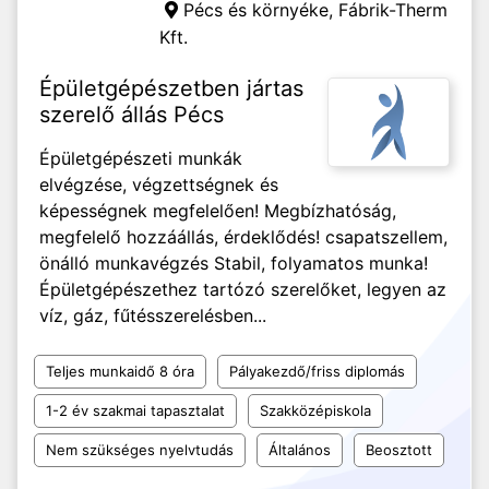
Pécs és környéke,
Fábrik-Therm
Kft.
Épületgépészetben jártas
szerelő állás Pécs
Épületgépészeti munkák
elvégzése, végzettségnek és
képességnek megfelelően! Megbízhatóság,
megfelelő hozzáállás, érdeklődés! csapatszellem,
önálló munkavégzés Stabil, folyamatos munka!
Épületgépészethez tartózó szerelőket, legyen az
víz, gáz, fűtésszerelésben...
Teljes munkaidő 8 óra
Pályakezdő/friss diplomás
1-2 év szakmai tapasztalat
Szakközépiskola
Nem szükséges nyelvtudás
Általános
Beosztott