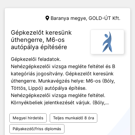
Baranya megye,
GOLD-ÚT Kft.
Gépkezelőt keresünk
úthengerre, M6-os
autópálya építésére
Gépkezelői feladatok.
Nehézgépkezelői vizsga megléte feltétel és B
kategóriás jogosítvány. Gépkezelőt keresünk
úthengerre. Munkavégzés helye: M6-os (Bóly,
Töttös, Lippó) autópálya építése.
Nehézgépkezelői vizsga megléte feltétel.
Környékbeliek jelentkezését várjuk. (Bóly,...
Megyei hirdetés
Teljes munkaidő 8 óra
Pályakezdő/friss diplomás