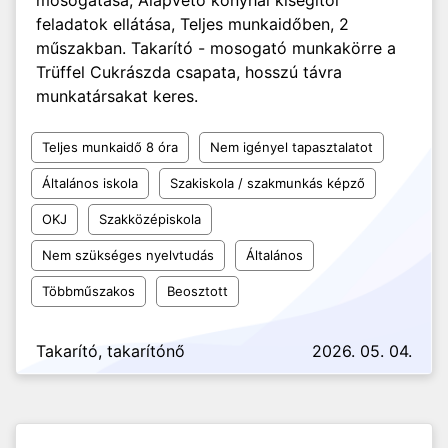
mosogatása, Alapvető konyhai kisegítői
feladatok ellátása, Teljes munkaidőben, 2
műszakban. Takarító - mosogató munkakörre a
Trüffel Cukrászda csapata, hosszú távra
munkatársakat keres.
Teljes munkaidő 8 óra
Nem igényel tapasztalatot
Általános iskola
Szakiskola / szakmunkás képző
OKJ
Szakközépiskola
Nem szükséges nyelvtudás
Általános
Többműszakos
Beosztott
Takarító, takarítónő
2026. 05. 04.