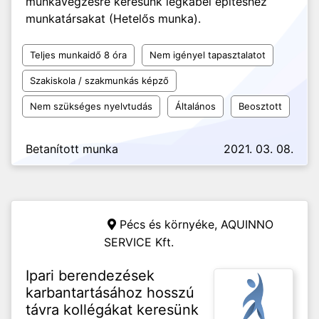
munkavégzésre keresünk légkábel építéshez
munkatársakat (Hetelős munka).
Teljes munkaidő 8 óra
Nem igényel tapasztalatot
Szakiskola / szakmunkás képző
Nem szükséges nyelvtudás
Általános
Beosztott
Betanított munka
2021. 03. 08.
Pécs és környéke,
AQUINNO
SERVICE Kft.
Ipari berendezések
karbantartásához hosszú
távra kollégákat keresünk