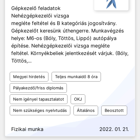
Gépkezelő feladatok
Nehézgépkezelői vizsga
megléte feltétel és B kategóriás jogosítvány.
Gépkezelőt keresünk úthengerre. Munkavégzés
helye: M6-os (Bóly, Töttös, Lippó) autópálya
építése. Nehézgépkezelői vizsga megléte
feltétel. Környékbeliek jelentkezését várjuk. (Bóly,
Töttös,...
Megyei hirdetés
Teljes munkaidő 8 óra
Pályakezdő/friss diplomás
Nem igényel tapasztalatot
OKJ
Nem szükséges nyelvtudás
Általános
Beosztott
Fizikai munka
2022. 01. 21.