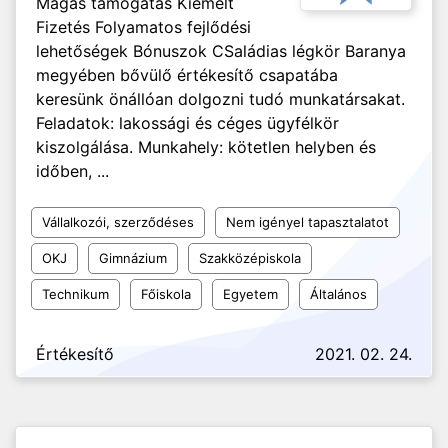
Magas támogatás Kiemelt
Fizetés Folyamatos fejlődési
lehetőségek Bónuszok CSaládias légkör Baranya
megyében bővülő értékesítő csapatába
keresünk önállóan dolgozni tudó munkatársakat.
Feladatok: lakossági és céges ügyfélkör
kiszolgálása. Munkahely: kötetlen helyben és
időben, ...
Vállalkozói, szerződéses
Nem igényel tapasztalatot
OKJ
Gimnázium
Szakközépiskola
Technikum
Főiskola
Egyetem
Általános
Értékesítő
2021. 02. 24.