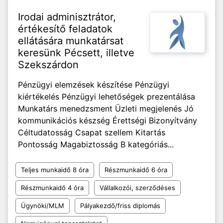
Irodai adminisztrátor,
értékesítő feladatok
ellátására munkatársat
keresünk Pécsett, illetve
Szekszárdon
Pénzügyi elemzések készítése Pénzügyi
kiértékelés Pénzügyi lehetőségek prezentálása
Munkatárs menedzsment Üzleti megjelenés Jó
kommunikációs készség Érettségi Bizonyítvány
Céltudatosság Csapat szellem Kitartás
Pontosság Magabiztosság B kategóriás...
Teljes munkaidő 8 óra
Részmunkaidő 6 óra
Részmunkaidő 4 óra
Vállalkozói, szerződéses
Ügynöki/MLM
Pályakezdő/friss diplomás