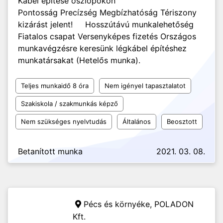
Kábel építése oszlopokon
Pontosság Precízség Megbízhatóság Tériszony
kizárást jelent! Hosszútávú munkalehetőség
Fiatalos csapat Versenyképes fizetés Országos
munkavégzésre keresünk légkábel építéshez
munkatársakat (Hetelős munka).
Teljes munkaidő 8 óra
Nem igényel tapasztalatot
Szakiskola / szakmunkás képző
Nem szükséges nyelvtudás
Általános
Beosztott
Betanított munka
2021. 03. 08.
Pécs és környéke,
POLADON
Kft.