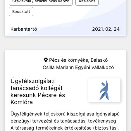
Szakiskola / szakmunkás képző
Általános
Beosztott
Karbantartó
2021. 02. 24.
Pécs és környéke,
Balaskó
Csilla Mariann Egyéni vállalkozó
Ügyfélszolgálati
tanácsadó kollégát
keresünk Pécsre és
Komlóra
Ügyféligények teljeskörű kiszolgálása Igényalapú
pénzügyi tervezési és tanácsadási tevékenység
A társaság termékeinek értékesítése (biztosítási,