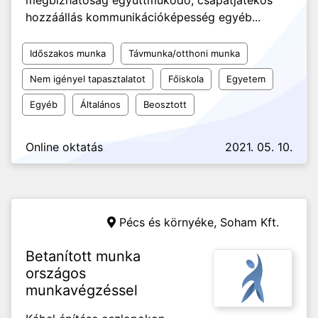
megbízhatóság együttműködő, csapatjátékos
hozzáállás kommunikációképesség egyéb...
Időszakos munka
Távmunka/otthoni munka
Nem igényel tapasztalatot
Főiskola
Egyetem
Egyéb
Általános
Beosztott
Online oktatás
2021. 05. 10.
Pécs és környéke,
Soham Kft.
Betanított munka
országos
munkavégzéssel