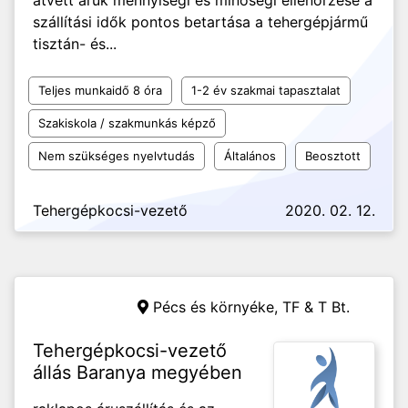
átvett áruk mennyiségi és minőségi ellenőrzése a
szállítási idők pontos betartása a tehergépjármű
tisztán- és...
Teljes munkaidő 8 óra
1-2 év szakmai tapasztalat
Szakiskola / szakmunkás képző
Nem szükséges nyelvtudás
Általános
Beosztott
Tehergépkocsi-vezető
2020. 02. 12.
Pécs és környéke,
TF & T Bt.
Tehergépkocsi-vezető
állás Baranya megyében