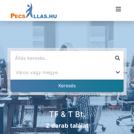
TF & T Bt.
2 darab találat