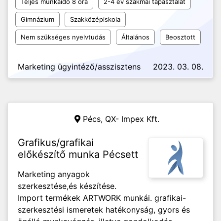
Teljes munkaidő 8 óra
2-4 év szakmai tapasztalat
Gimnázium
Szakközépiskola
Nem szükséges nyelvtudás
Általános
Beosztott
Marketing ügyintéző/asszisztens
2023. 03. 08.
Pécs,
QX- Impex Kft.
Grafikus/grafikai
előkészítő munka Pécsett
Marketing anyagok
szerkesztése,és készítése.
Import termékek ARTWORK munkái. grafikai-
szerkesztési ismeretek hatékonyság, gyors és