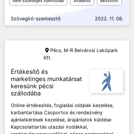
Nem szükséges nyelvtudás
Általános
Beosztott
Szövegíró-szerkesztő
2022. 11. 08.
Pécs,
M-R Belvárosi Lakópark
Kft.
Értékesítő és
marketinges munkatársat
keresünk pécsi
szállodába
Online értékesítés, foglalási oldalak kezelése,
karbantartása Csoportos és rendezvény
ajánlatkérések kezelése, árajánlatok küldése
Kapcsolattartás utazási irodákkal,