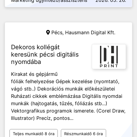
Marketing ügyintéző/asszisztens
2026. 05. 26.
Pécs,
Hausmann Digital Kft.
Dekoros kollégát
keresünk pécsi digitális
nyomdába
Kirakat és gépjármű
fóliák felhelyezése Gépek kezelése (nyomtató,
vágó stb..) Dekorációs munkák előkészületei
Ruházati cikkek emblémázása Digitális nyomdai
munkák (hajtogatás, tűzés, fóliázás stb...)
Vektorgrafikus programok ismerete. (Corel Draw,
Illustrator) Precíz, pontos...
Teljes munkaidő 8 óra
Részmunkaidő 6 óra