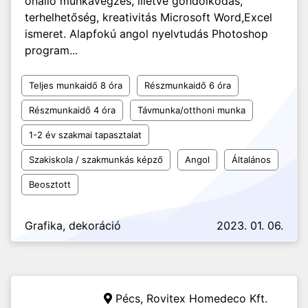
önálló munkavégzés, illetve gondolkodás,
terhelhetőség, kreativitás Microsoft Word,Excel
ismeret. Alapfokú angol nyelvtudás Photoshop
program...
Teljes munkaidő 8 óra
Részmunkaidő 6 óra
Részmunkaidő 4 óra
Távmunka/otthoni munka
1-2 év szakmai tapasztalat
Szakiskola / szakmunkás képző
Angol
Általános
Beosztott
Grafika, dekoráció
2023. 01. 06.
Pécs,
Rovitex Homedeco Kft.