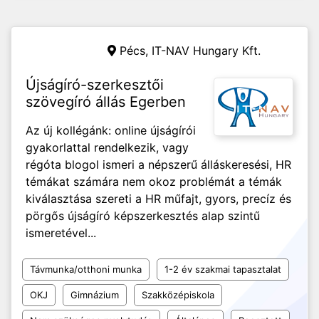
Pécs,
IT-NAV Hungary Kft.
Újságíró-szerkesztői
szövegíró állás Egerben
Az új kollégánk: online újságírói
gyakorlattal rendelkezik, vagy
régóta blogol ismeri a népszerű álláskeresési, HR
témákat számára nem okoz problémát a témák
kiválasztása szereti a HR műfajt, gyors, precíz és
pörgős újságíró képszerkesztés alap szintű
ismeretével...
Távmunka/otthoni munka
1-2 év szakmai tapasztalat
OKJ
Gimnázium
Szakközépiskola