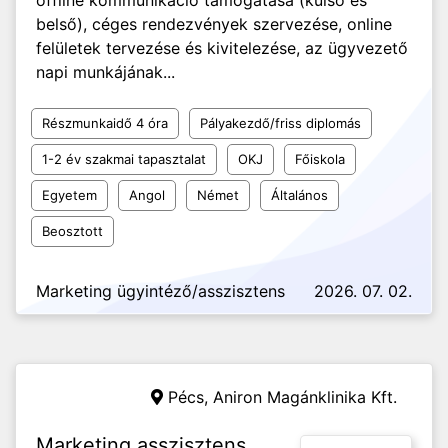
offline kommunikáció támogatása (külső és
belső), céges rendezvények szervezése, online
felületek tervezése és kivitelezése, az ügyvezető
napi munkájának...
Részmunkaidő 4 óra
Pályakezdő/friss diplomás
1-2 év szakmai tapasztalat
OKJ
Főiskola
Egyetem
Angol
Német
Általános
Beosztott
Marketing ügyintéző/asszisztens
2026. 07. 02.
Pécs,
Aniron Magánklinika Kft.
Marketing asszisztens