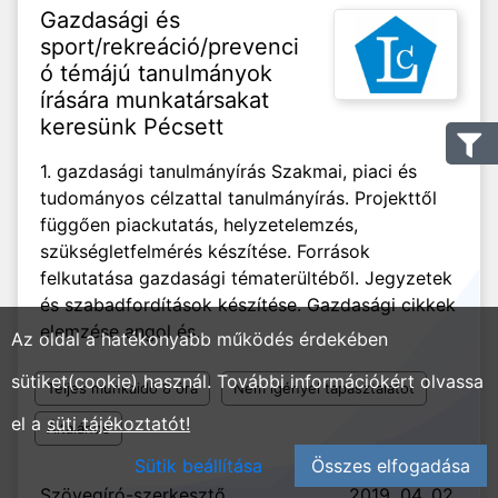
Gazdasági és
sport/rekreáció/prevenci
ó témájú tanulmányok
írására munkatársakat
keresünk Pécsett
1. gazdasági tanulmányírás Szakmai, piaci és
tudományos célzattal tanulmányírás. Projekttől
függően piackutatás, helyzetelemzés,
szükségletfelmérés készítése. Források
felkutatása gazdasági tématerültéből. Jegyzetek
és szabadfordítások készítése. Gazdasági cikkek
elemzése angol és...
Az oldal a hatékonyabb működés érdekében
sütiket(cookie) használ. További információkért olvassa
Teljes munkaidő 8 óra
Nem igényel tapasztalatot
el a
süti tájékoztatót!
Általános
Sütik beállítása
Összes elfogadása
Szövegíró-szerkesztő
2019. 04. 02.