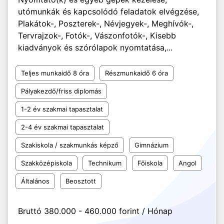
utómunkák és kapcsolódó feladatok elvégzése,
Plakátok-, Poszterek-, Névjegyek-, Meghívók-,
Tervrajzok-, Fotók-, Vászonfotók-, Kisebb
kiadványok és szórólapok nyomtatása,...
Teljes munkaidő 8 óra
Részmunkaidő 6 óra
Pályakezdő/friss diplomás
1-2 év szakmai tapasztalat
2-4 év szakmai tapasztalat
Szakiskola / szakmunkás képző
Gimnázium
Szakközépiskola
Technikum
Főiskola
Angol
Általános
Beosztott
Bruttó 380.000 - 460.000 forint / Hónap