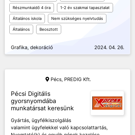
Részmunkaidő 4 óra
1-2 év szakmai tapasztalat
Általános iskola
Nem szükséges nyelvtudás
Általános
Beosztott
Grafika, dekoráció
2024. 04. 26.
Pécs,
PREDIG Kft.
Pécsi Digitális
gyorsnyomdába
munkatársat keresünk
Gyártás, ügyfélkiszolgálás
valamint ügyfelekkel való kapcsolattartás,
Nyomtató(k) és egyéb gépek kezelése,