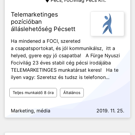
Pécs,
Focivilág Pécs Kft.
Telemarketinges
pozícióban
álláslehetőség Pécsett
Ha mindened a FOCI, szereted
a csapatsportokat, és jól kommunikálsz, itt a
helyed, gyere egy jó csapatba! A Fürge Nyuszi
Focivilág 23 éves stabil cég pécsi irodájába
TELEMARKETINGES munkatársat keres! Ha te
ilyen vagy: Szeretsz és tudsz is telefonon...
Teljes munkaidő 8 óra
Általános
Marketing, média
2019. 11. 25.