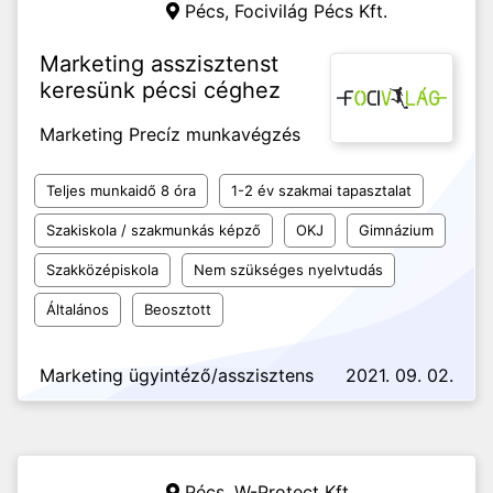
Pécs,
Focivilág Pécs Kft.
Marketing asszisztenst
keresünk pécsi céghez
Marketing Precíz munkavégzés
Teljes munkaidő 8 óra
1-2 év szakmai tapasztalat
Szakiskola / szakmunkás képző
OKJ
Gimnázium
Szakközépiskola
Nem szükséges nyelvtudás
Általános
Beosztott
Marketing ügyintéző/asszisztens
2021. 09. 02.
Pécs,
W-Protect Kft.