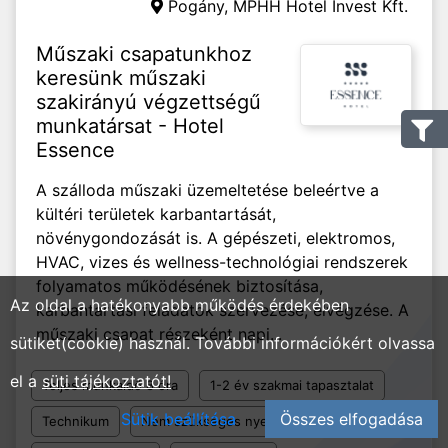
Pogány,
MPHH Hotel Invest Kft.
Műszaki csapatunkhoz
keresünk műszaki
szakirányú végzettségű
munkatársat - Hotel
Essence
A szálloda műszaki üzemeltetése beleértve a
kültéri területek karbantartását,
növénygondozását is. A gépészeti, elektromos,
HVAC, vizes és wellness-technológiai rendszerek
folyamatos működésének biztosítása,
Az oldal a hatékonyabb működés érdekében
karbantartási feladatok szervezése, elvégzése. A
műszaki csapat részeként napi...
sütiket(cookie) használ. További információkért olvassa
el a
süti tájékoztatót!
Teljes munkaidő 8 óra
1-2 év szakmai tapasztalat
Sütik beállítása
Összes elfogadása
Technikum
Nem szükséges nyelvtudás