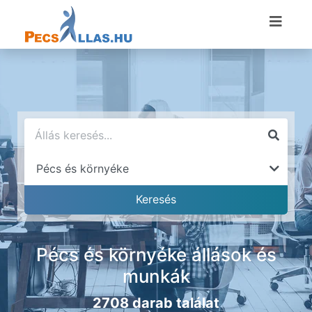
Pécs és környéke állások és
munkák
2708 darab találat