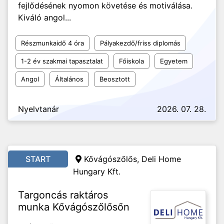
fejlődésének nyomon követése és motiválása.
Kiváló angol...
Részmunkaidő 4 óra
Pályakezdő/friss diplomás
1-2 év szakmai tapasztalat
Főiskola
Egyetem
Angol
Általános
Beosztott
Nyelvtanár
2026. 07. 28.
START
Kővágószőlős,
Deli Home
Hungary Kft.
Targoncás raktáros
munka Kővágószőlősőn