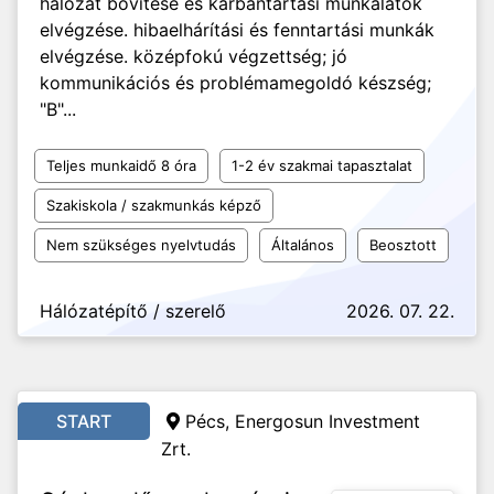
hálózat bővítése és karbantartási munkálatok
elvégzése. hibaelhárítási és fenntartási munkák
elvégzése. középfokú végzettség; jó
kommunikációs és problémamegoldó készség;
"B"...
Teljes munkaidő 8 óra
1-2 év szakmai tapasztalat
Szakiskola / szakmunkás képző
Nem szükséges nyelvtudás
Általános
Beosztott
Hálózatépítő / szerelő
2026. 07. 22.
START
Pécs,
Energosun Investment
Zrt.