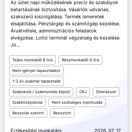
Az üzlet napi működésének precíz és szabályok
betartásának biztosítása. Vásárlók udvarias,
szakszerű kiszolgálása. Termék ismeretek
elsajátítása. Pénztárgép és számítógép kezelése.
Áruátvétele, adminisztrációs feladatok
elvégzése. Lottó terminál végzetség és kezelése.
Jó...
Teljes munkaidő 8 óra
Részmunkaidő 6 óra
Nem igényel tapasztalatot
1-2 év szakmai tapasztalat
Szakiskola / szakmunkás képző
OKJ
Gimnázium
Szakközépiskola
Nem szükséges nyelvtudás
Beosztás szerinti
Beosztott
Értékesítési munkatárs
2026. 07. 17.