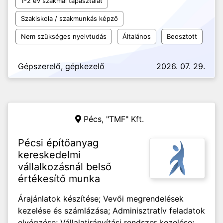
1-2 év szakmai tapasztalat
Szakiskola / szakmunkás képző
Nem szükséges nyelvtudás
Általános
Beosztott
Gépszerelő, gépkezelő
2026. 07. 29.
Pécs,
"TMF" Kft.
Pécsi építőanyag
kereskedelmi
vállalkozásnál belső
értékesítő munka
Árajánlatok készítése; Vevői megrendelések
kezelése és számlázása; Adminisztratív feladatok
elvégzése; Vállalatirányítási rendszer kezelése;