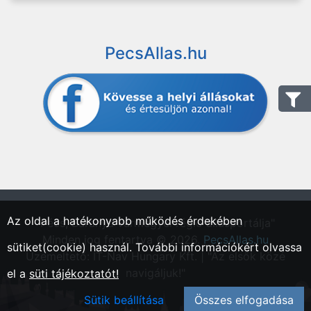
PecsAllas.hu
Az oldal a hatékonyabb működés érdekében
"Pécs, Baranya vármegyei régió állásportálja"
Minden jog fentartva © 2026.
PecsAllas.hu
sütiket(cookie) használ. További információkért olvassa
Üzemeltető: IT-Nav Hungary Kft. | "Az elsők közé
navigáljuk!"
el a
süti tájékoztatót!
Sütik beállítása
Összes elfogadása