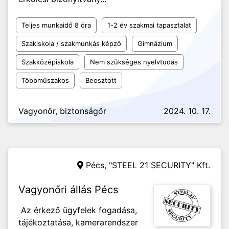
Teljes munkaidő 8 óra
1-2 év szakmai tapasztalat
Szakiskola / szakmunkás képző
Gimnázium
Szakközépiskola
Nem szükséges nyelvtudás
Többműszakos
Beosztott
Vagyonőr, biztonságőr
2024. 10. 17.
Pécs,
"STEEL 21 SECURITY" Kft.
Vagyonőri állás Pécs
Az érkező ügyfelek fogadása,
tájékoztatása, kamerarendszer