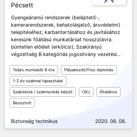
Pécsett
Gyengeáramú rendszerek (beléptető-,
kamerarendszerek, behatolásjelző, áruvédelmi)
telepítéséhez, karbantartásához és javításához
keresünk főállású munkatársat hosszútávra.
büntetlen előélet (erkölcsi), Szakirányú
végzettség B kategóriás jogosítvány vezetési...
Teljes munkaidő 8 óra
Pályakezdő/friss diplomás
1-2 év szakmai tapasztalat
Szakiskola / szakmunkás képző
OKJ
Általános
Beosztott
Biztonság technikus
2020. 06. 08.