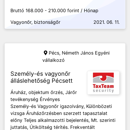
Bruttó 168.000 - 210.000 forint / Hónap
Vagyonőr, biztonságőr
2021. 06. 11.
Pécs,
Németh János Egyéni
vállalkozó
Személy-és vagyonőr
álláslehetőség Pécsett
Áruház, objektum őrzés, Járőr
tevékenység Érvényes
Személy-és Vagyonőr igazolvány, Különbözeti
vizsga Áruházőrzésben szerzett tapasztalat
előny Teljes alkalmazotti bejelentés, Mt. szerinti
juttatás, Útiköltség térítés. Frekventált