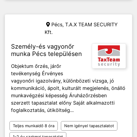
Pécs,
T.A.X TEAM SECURITY
Kft.
Személy-és vagyonőr
munka Pécs településen
Objektum őrzés, járőr
tevékenység Érvényes
vagyonőri igazolvány, különbözeti vizsga, jó
kommunikáció, ápolt, kulturált megjelenés, önálló
munkavégzési képesség Áruházőrzésben
szerzett tapasztalat előny Saját alkalmazotti
foglalkoztatás, útiköltség...
Teljes munkaidő 8 óra
Nem igényel tapasztalatot
1-2 év szakmai tapasztalat