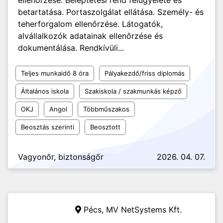
ellenőrzése. Beléptetési rend felügyelete és
betartatása. Portaszolgálat ellátása. Személy- és
teherforgalom ellenőrzése. Látogatók,
alvállalkozók adatainak ellenőrzése és
dokumentálása. Rendkívüli...
Teljes munkaidő 8 óra
Pályakezdő/friss diplomás
Általános iskola
Szakiskola / szakmunkás képző
OKJ
Angol
Többműszakos
Beosztás szerinti
Beosztott
Vagyonőr, biztonságőr
2026. 04. 07.
Pécs,
MV NetSystems Kft.