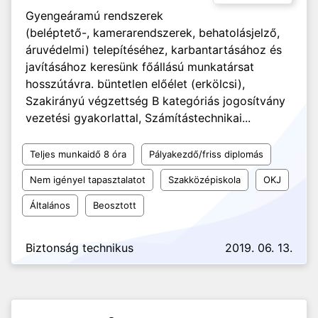
Gyengeáramú rendszerek
(beléptető-, kamerarendszerek, behatolásjelző,
áruvédelmi) telepítéséhez, karbantartásához és
javításához keresünk főállású munkatársat
hosszútávra. büntetlen előélet (erkölcsi),
Szakirányú végzettség B kategóriás jogosítvány
vezetési gyakorlattal, Számítástechnikai...
Teljes munkaidő 8 óra
Pályakezdő/friss diplomás
Nem igényel tapasztalatot
Szakközépiskola
OKJ
Általános
Beosztott
Biztonság technikus
2019. 06. 13.