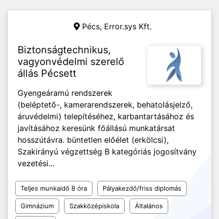
Pécs,
Error.sys Kft.
Biztonságtechnikus,
vagyonvédelmi szerelő
állás Pécsett
Gyengeáramú rendszerek
(beléptető-, kamerarendszerek, behatolásjelző,
áruvédelmi) telepítéséhez, karbantartásához és
javításához keresünk főállású munkatársat
hosszútávra. büntetlen előélet (erkölcsi),
Szakirányú végzettség B kategóriás jogosítvány
vezetési...
Teljes munkaidő 8 óra
Pályakezdő/friss diplomás
Gimnázium
Szakközépiskola
Általános