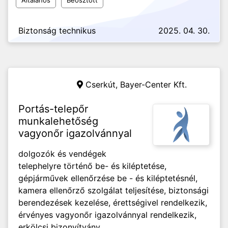
Általános
Beosztott
Biztonság technikus
2025. 04. 30.
Cserkút,
Bayer-Center Kft.
Portás-telepőr
munkalehetőség
vagyonőr igazolvánnyal
dolgozók és vendégek
telephelyre történő be- és kiléptetése,
gépjárművek ellenőrzése be - és kiléptetésnél,
kamera ellenőrző szolgálat teljesítése, biztonsági
berendezések kezelése, érettségivel rendelkezik,
érvényes vagyonőr igazolvánnyal rendelkezik,
erkölcsi bizonyítvány...