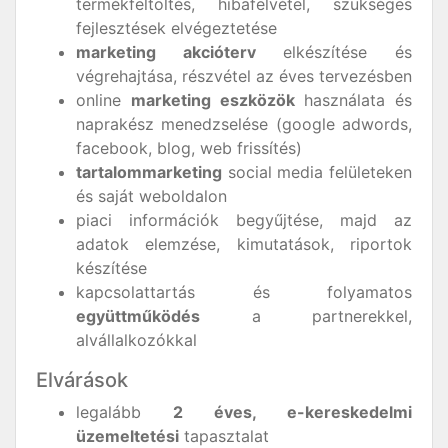
termékfeltöltés, hibafelvétel, szükséges
fejlesztések elvégeztetése
marketing akcióterv
elkészítése és
végrehajtása, részvétel az éves tervezésben
online
marketing eszközök
használata és
naprakész menedzselése (google adwords,
facebook, blog, web frissítés)
tartalommarketing
social media felületeken
és saját weboldalon
piaci információk begyűjtése, majd az
adatok elemzése, kimutatások, riportok
készítése
kapcsolattartás és folyamatos
együttműködés
a partnerekkel,
alvállalkozókkal
Elvárások
legalább
2 éves, e-kereskedelmi
üzemeltetési
tapasztalat