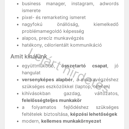
business manager, instagram, adwords
ismerete
pixel- és remarketing ismeret
nagyfokú önállóság, kiemelkedő
problémamegoldó képesség
alapos, precíz munkavégzés
hatékony, célorientált kommunikáció
Amit kínálunk
együttműködő,
összetartó csapat
, jó
hangulat
versenyképes alapbér
, a munkavégzéshez
szükséges eszközökkel (laptop, telefon)
kihívásokban gazdag, változatos,
felelősségteljes munkakör
a folyamatos fejlődéshez szükséges
feltételek biztosítása,
képzési lehetőségek
modern,
kellemes munkakörnyezet