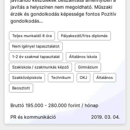
javítandó készülékek beszállítása amennyiben a
javítás a helyszínen nem megoldható. Műszaki
érzék és gondolkodás képessége fontos Pozitív
gondolkodás...
Teljes munkaidő 8 óra
Pályakezdő/friss diplomás
Nem igényel tapasztalatot
1-2 év szakmai tapasztalat
Általános iskola
Szakiskola / szakmunkás képző
Gimnázium
Szakközépiskola
Technikum
OKJ
Általános
Beosztott
Bruttó 195.000 - 280.000 forint / hónap
PR és kommunikáció
2019. 03. 04.