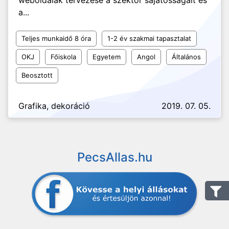
weboldalak tervezése a szektor sajátosságait és
a...
Teljes munkaidő 8 óra
1-2 év szakmai tapasztalat
OKJ
Főiskola
Egyetem
Angol
Általános
Beosztott
Grafika, dekoráció
2019. 07. 05.
PecsAllas.hu