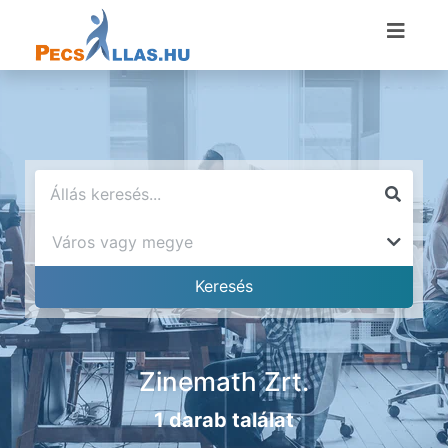
Zinemath Zrt.
1 darab találat