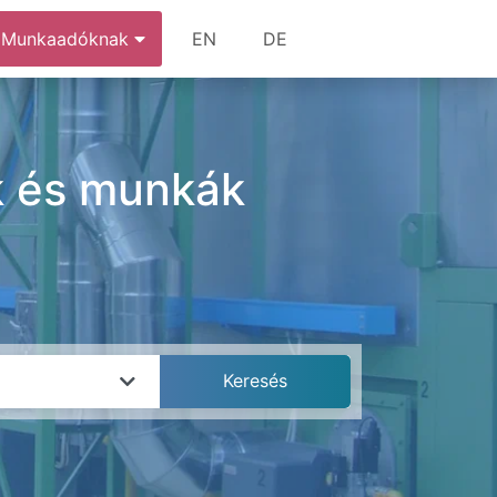
Munkaadóknak
EN
DE
ok és munkák