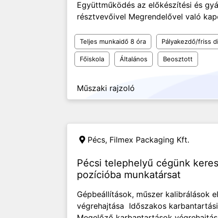
Együttműködés az előkészítési és gyá
résztvevőivel Megrendelővel való kap
Teljes munkaidő 8 óra
Pályakezdő/friss d
Főiskola
Általános
Beosztott
Műszaki rajzoló
Pécs,
Filmex Packaging Kft.
Pécsi telephelyű cégünk ke
pozícióba munkatársat
Gépbeállítások, műszer kalibrálások e
végrehajtása Időszakos karbantartási 
Megelőző karbantartások végrehajtá