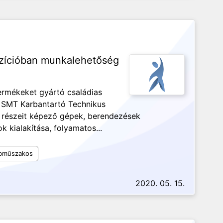
ozícióban munkalehetőség
termékeket gyártó családias
s SMT Karbantartó Technikus
 részeit képező gépek, berendezések
 kialakítása, folyamatos...
bműszakos
2020. 05. 15.