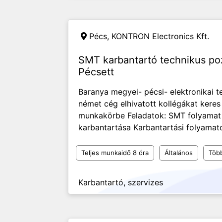
Pécs,
KONTRON Electronics Kft.
SMT karbantartó technikus p
Pécsett
Baranya megyei- pécsi- elektronikai 
német cég elhivatott kollégákat kere
munkakörbe Feladatok: SMT folyamat
karbantartása Karbantartási folyamatok
Teljes munkaidő 8 óra
Általános
Töb
Karbantartó, szervizes