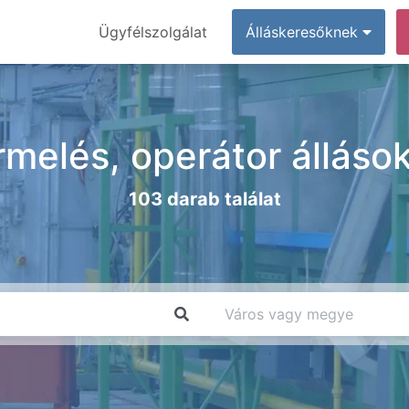
Ügyfélszolgálat
Álláskeresőknek
rmelés, operátor állás
103 darab találat