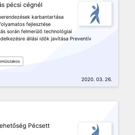
ás pécsi cégnél
berendezések karbantartása
 folyamatos fejlesztése
ás során felmerülő technológiai
delkezésre állási idők javítása Preventív
bműszakos
2020. 03. 26.
lehetőség Pécsett