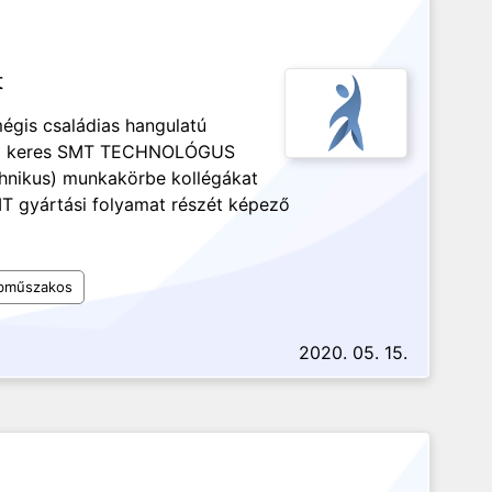
t
égis családias hangulatú
 cég keres SMT TECHNOLÓGUS
nikus) munkakörbe kollégákat
T gyártási folyamat részét képező
bműszakos
2020. 05. 15.