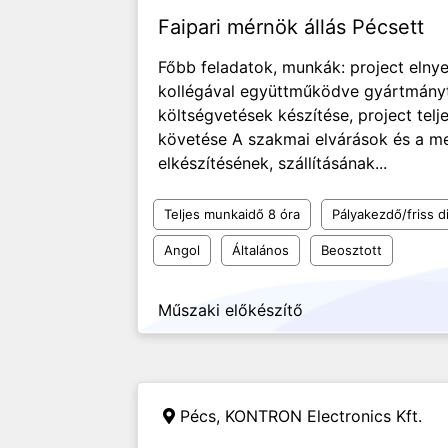
Faipari mérnök állás Pécsett
Főbb feladatok, munkák: project elny
kollégával együttműködve gyártmányte
költségvetések készítése, project te
követése A szakmai elvárások és a me
elkészítésének, szállításának...
Teljes munkaidő 8 óra
Pályakezdő/friss d
Angol
Általános
Beosztott
Műszaki előkészítő
Pécs,
KONTRON Electronics Kft.