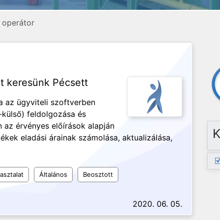
, operátor
t keresünk Pécsett
 az ügyviteli szoftverben
-külső) feldolgozása és
n az érvényes előírások alapján
K
ékek eladási árainak számolása, aktualizálása,
asztalat
Általános
Beosztott
2020. 06. 05.