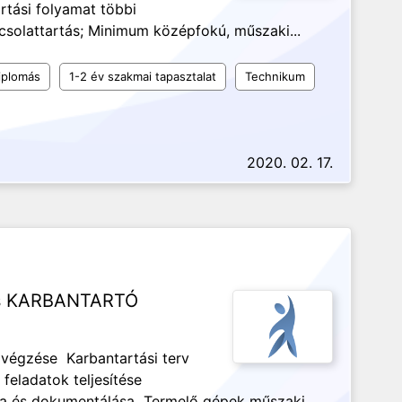
rtási folyamat többi
csolattartás; Minimum középfokú, műszaki...
iplomás
1-2 év szakmai tapasztalat
Technikum
2020. 02. 17.
res KARBANTARTÓ
lvégzése Karbantartási terv
feladatok teljesítése
sa és dokumentálása Termelő gépek műszaki