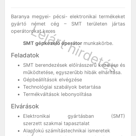
Baranya megyei- pécsi- elektronikai termékeket
gyártó német cég – SMT területen jártas
operátorokat keres
SMT gépkezelő operátor
munkakörbe.
Feladatok
SMT berendezések előírásszerű kezelése és
működtetése, egyszerűbb hibák elhárítása.
Gépbeállítások elvégzése
Technológiai szabályok betartása
Termékváltások lebonyolítása
Elvárások
Elektronikai gyártásban (SMT)
szerzett szakmai tapasztalat
Alapfokú számítástechnikai ismeretek