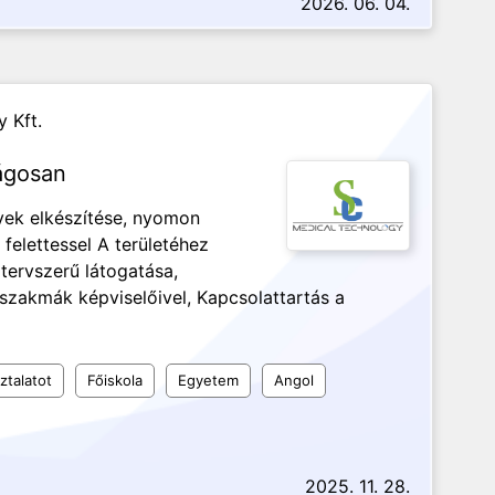
2026. 06. 04.
 Kft.
ágosan
rvek elkészítése, nyomon
felettessel A területéhez
tervszerű látogatása,
szakmák képviselőivel, Kapcsolattartás a
ztalatot
Főiskola
Egyetem
Angol
2025. 11. 28.