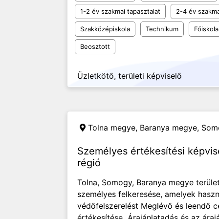
1-2 év szakmai tapasztalat
2-4 év szakma
Szakközépiskola
Technikum
Főiskola
Beosztott
Üzletkötő, területi képviselő
Tolna megye, Baranya megye, So
Személyes értékesítési képvise
régió
Tolna, Somogy, Baranya megye terület
személyes felkeresése, amelyek hasz
védőfelszerelést Meglévő és leendő 
értékesítése Árajánlatadás és az áraj