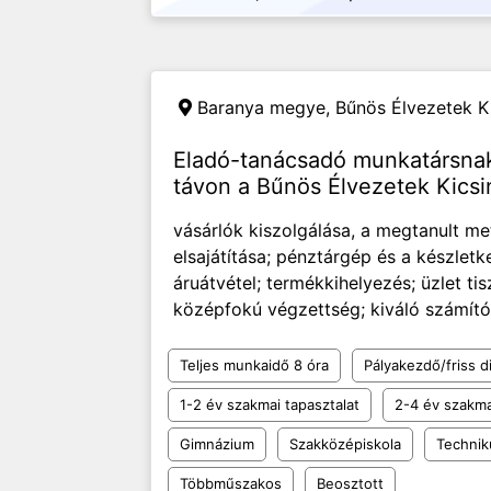
Baranya megye,
Bűnös Élvezetek Ki
Eladó-tanácsadó munkatársnak
távon a Bűnös Élvezetek Kicsi
vásárlók kiszolgálása, a megtanult me
elsajátítása; pénztárgép és a készlet
áruátvétel; termékkihelyezés; üzlet ti
középfokú végzettség; kiváló számítóg
Teljes munkaidő 8 óra
Pályakezdő/friss d
1-2 év szakmai tapasztalat
2-4 év szakma
Gimnázium
Szakközépiskola
Techni
Többműszakos
Beosztott