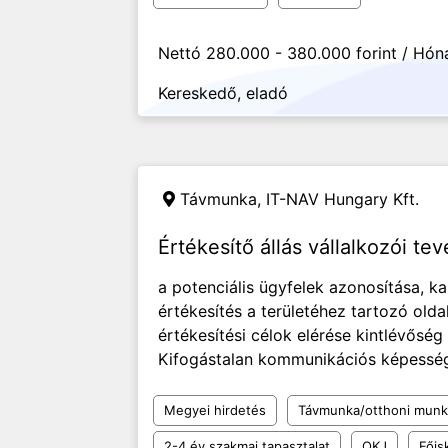
Nettó 280.000 - 380.000 forint / Hón
Kereskedő, eladó
Távmunka,
IT-NAV Hungary Kft.
Értékesítő állás vállalkozói t
a potenciális ügyfelek azonosítása, ka
értékesítés a területéhez tartozó olda
értékesítési célok elérése kintlévősé
Kifogástalan kommunikációs képesség 
Megyei hirdetés
Távmunka/otthoni munk
2-4 év szakmai tapasztalat
OKJ
Főis