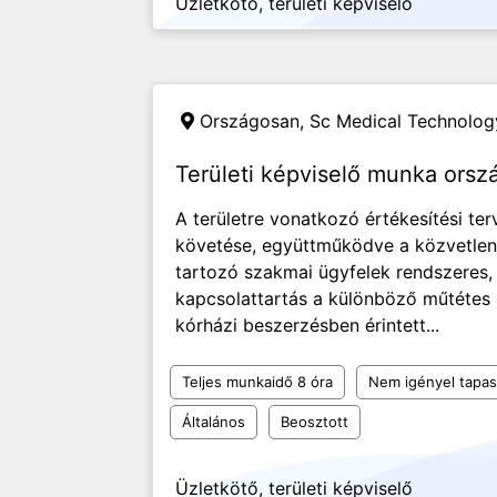
Üzletkötő, területi képviselő
Országosan,
Sc Medical Technology
Területi képviselő munka orsz
A területre vonatkozó értékesítési te
követése, együttműködve a közvetlen 
tartozó szakmai ügyfelek rendszeres, 
kapcsolattartás a különböző műtétes 
kórházi beszerzésben érintett...
Teljes munkaidő 8 óra
Nem igényel tapas
Általános
Beosztott
Üzletkötő, területi képviselő