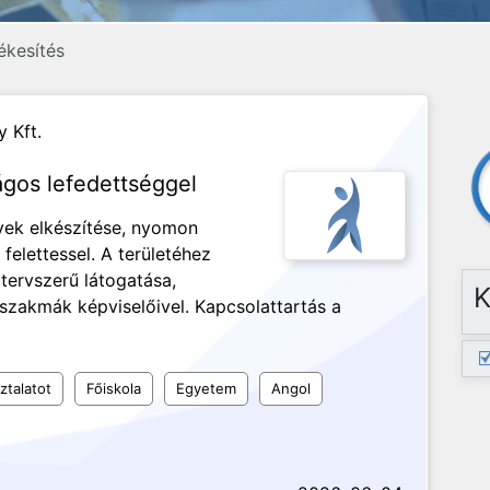
ékesítés
 Kft.
ágos lefedettséggel
rvek elkészítése, nyomon
elettessel. A területéhez
tervszerű látogatása,
K
szakmák képviselőivel. Kapcsolattartás a
ztalatot
Főiskola
Egyetem
Angol