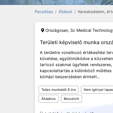
PecsAllas
Állások
Kereskedelem, ért
Országosan,
Sc Medical Technology
Területi képviselő munka orsz
A területre vonatkozó értékesítési te
követése, együttműködve a közvetlen f
tartozó szakmai ügyfelek rendszeres, 
kapcsolattartás a különböző műtétes 
kórházi beszerzésben érintett...
Teljes munkaidő 8 óra
Nem igényel tapas
Általános
Beosztott