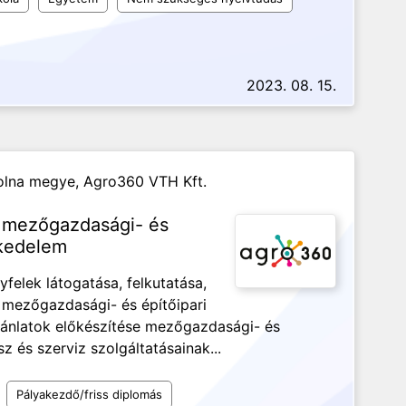
2023. 08. 15.
olna megye,
Agro360 VTH Kft.
s mezőgazdasági- és
skedelem
felek látogatása, felkutatása,
s mezőgazdasági- és építőipari
ajánlatok előkészítése mezőgazdasági- és
z és szerviz szolgáltatásainak...
Pályakezdő/friss diplomás