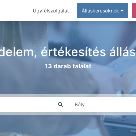
Ügyfélszolgálat
Álláskeresőknek
delem, értékesítés áll
13 darab találat