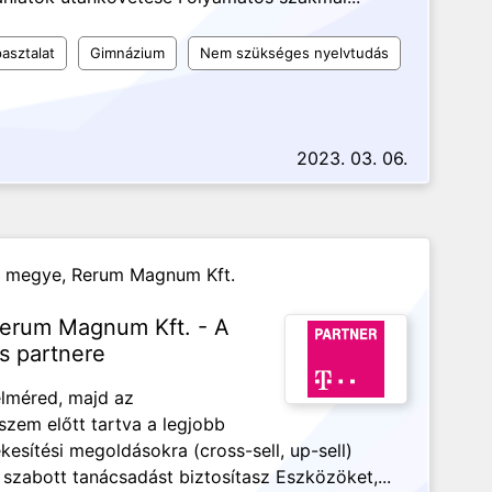
asztalat
Gimnázium
Nem szükséges nyelvtudás
2023. 03. 06.
r megye,
Rerum Magnum Kft.
 Rerum Magnum Kft. - A
s partnere
elméred, majd az
 szem előtt tartva a legjobb
esítési megoldásokra (cross-sell, up-sell)
e szabott tanácsadást biztosítasz Eszközöket,...