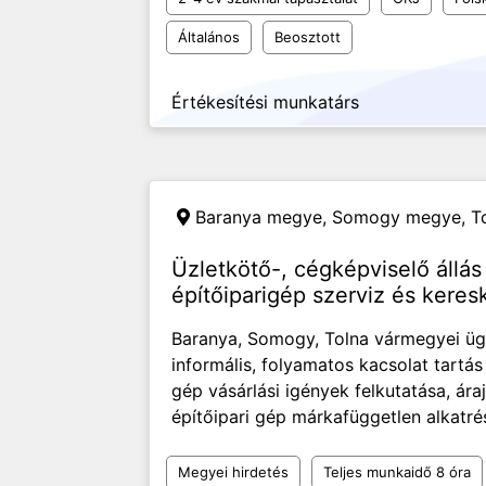
Általános
Beosztott
Értékesítési munkatárs
Baranya megye, Somogy megye, T
Üzletkötő-, cégképviselő állá
építőiparigép szerviz és kere
Baranya, Somogy, Tolna vármegyei ügy
informális, folyamatos kacsolat tartá
gép vásárlási igények felkutatása, ár
építőipari gép márkafüggetlen alkatrés
Megyei hirdetés
Teljes munkaidő 8 óra