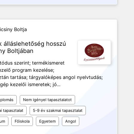
csiny Boltja
 álláslehetőség hosszú
ny Boltjában
tódus szerint; termékismeret
kezelő program kezelése;
sztán tartása; tárgyalóképes angol nyelvtudás;
ép kezelői ismeretek; jó...
iplomás
Nem igényel tapasztalatot
i tapasztalat
5-9 év szakmai tapasztalat
kum
Főiskola
Egyetem
Angol