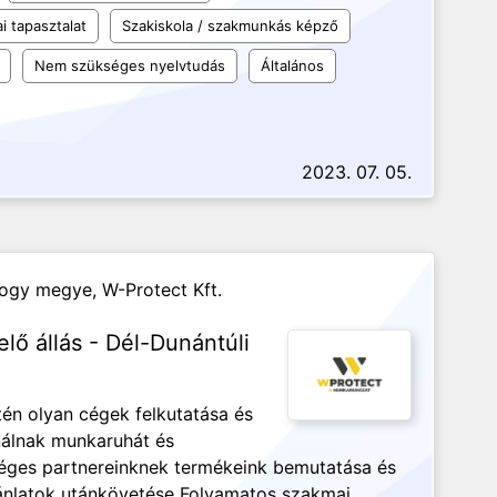
i tapasztalat
Szakiskola / szakmunkás képző
Nem szükséges nyelvtudás
Általános
2023. 07. 05.
mogy megye,
W-Protect Kft.
lő állás - Dél-Dunántúli
én olyan cégek felkutatása és
nálnak munkaruhát és
céges partnereinknek termékeink bemutatása és
ánlatok utánkövetése Folyamatos szakmai...