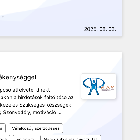
ap
2025. 08. 03.
evékenységgel
pcsolatfelvétel direkt
lakon a hirdetések feltöltése az
g kezelés Szükséges készségek:
Szenvedély, motiváció,...
a
Vállalkozói, szerződéses
kola
Egyetem
Nem szükséges nyelvtudás