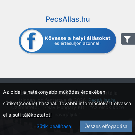
PecsAllas.hu
Az oldal a hatékonyabb működés érdekében
"Pécs, Baranya vármegyei régió állásportálja"
Minden jog fentartva © 2026.
PecsAllas.hu
sütiket(cookie) használ. További információkért olvassa
Üzemeltető: IT-Nav Hungary Kft. | "Az elsők közé
navigáljuk!"
el a
süti tájékoztatót!
Sütik beállítása
Összes elfogadása