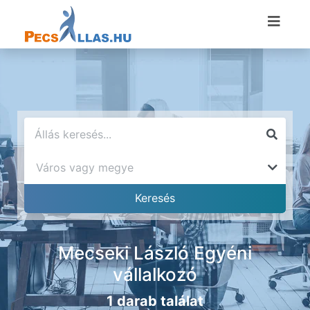
Mecseki László Egyéni
vállalkozó
1 darab találat