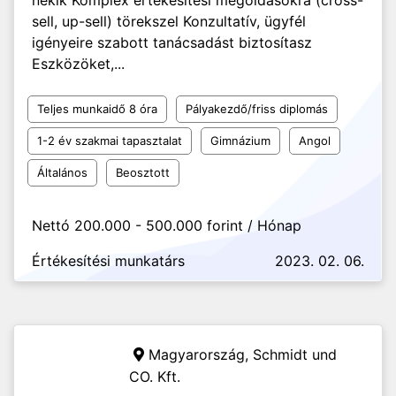
nekik Komplex értékesítési megoldásokra (cross-
sell, up-sell) törekszel Konzultatív, ügyfél
igényeire szabott tanácsadást biztosítasz
Eszközöket,...
Teljes munkaidő 8 óra
Pályakezdő/friss diplomás
1-2 év szakmai tapasztalat
Gimnázium
Angol
Általános
Beosztott
Nettó 200.000 - 500.000 forint / Hónap
Értékesítési munkatárs
2023. 02. 06.
Magyarország,
Schmidt und
CO. Kft.