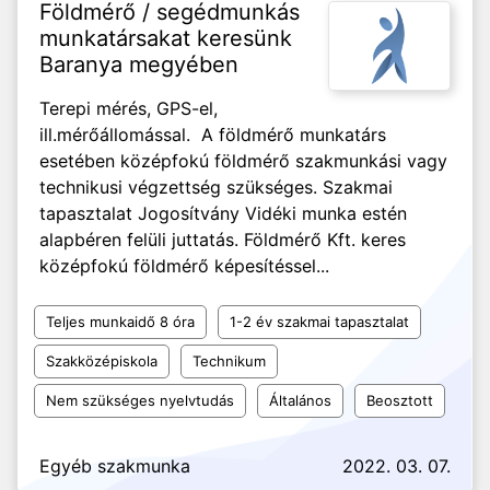
Földmérő / segédmunkás
munkatársakat keresünk
Baranya megyében
Terepi mérés, GPS-el,
ill.mérőállomással. A földmérő munkatárs
esetében középfokú földmérő szakmunkási vagy
technikusi végzettség szükséges. Szakmai
tapasztalat Jogosítvány Vidéki munka estén
alapbéren felüli juttatás. Földmérő Kft. keres
középfokú földmérő képesítéssel...
Teljes munkaidő 8 óra
1-2 év szakmai tapasztalat
Szakközépiskola
Technikum
Nem szükséges nyelvtudás
Általános
Beosztott
Egyéb szakmunka
2022. 03. 07.