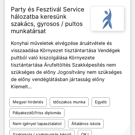
Party és Fesztivál Service
hálozatba keresünk
szakács, gyrosos / pultos
munkatársat
Konyhai műveletek elvégzése áruátvétele és
visszaadása Környezet tisztántartása Vendégek
pultból való kiszolgálása Környezete
tisztántartása Árufeltöltés Szakképesítés nem
szükséges de előny Jogosítvány nem szükséges
de előny vendéglátásban jártasság előny
Kíemelt...
Megyei hirdetés
Időszakos munka
Egyéb
Pályakezdő/friss diplomás
Nem igényel tapasztalatot
Általános iskola
Szakiskola / szakmunkás képző
OKJ