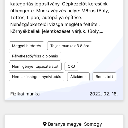
kategóriás jogosítvány. Gépkezelőt keresünk
úthengerre. Munkavégzés helye: M6-os (Bóly,
Töttös, Lippó) autópálya építése.
Nehézgépkezelői vizsga megléte feltétel.
Környékbeliek jelentkezését várjuk. (Bóly,...
Megyei hirdetés
Teljes munkaidő 8 óra
Pályakezdő/friss diplomás
Nem igényel tapasztalatot
OKJ
Nem szükséges nyelvtudás
Általános
Beosztott
Fizikai munka
2022. 02. 18.
Baranya megye, Somogy