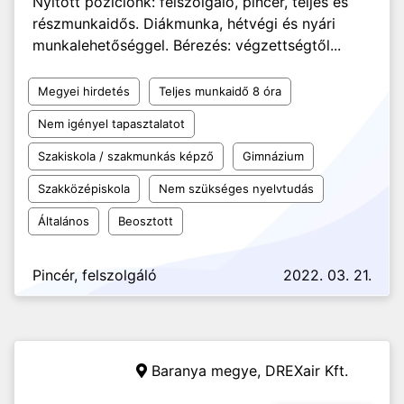
Nyitott pozíciónk: felszolgáló, pincér, teljes és
részmunkaidős. Diákmunka, hétvégi és nyári
munkalehetőséggel. Bérezés: végzettségtől...
Megyei hirdetés
Teljes munkaidő 8 óra
Nem igényel tapasztalatot
Szakiskola / szakmunkás képző
Gimnázium
Szakközépiskola
Nem szükséges nyelvtudás
Általános
Beosztott
Pincér, felszolgáló
2022. 03. 21.
Baranya megye,
DREXair Kft.