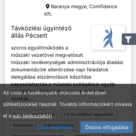
Baranya megye,
Comfidence
Kft.
Távközlési ügyintéző
állás Pécsett
szoros együttműködés a
műszaki vezetővel megvalósult
műszaki tevékenységek adminisztrációja átadási
dokumentációk ellenőrzése napi feladatok
delegálása elszámolások készítése
kapcsolattartás a műszaki kollégákkal egyéb
asszisztensi feladatok ellátása elvégzett
Az oldal a hatékonyabb működés érdekében
munkák...
sütiket(cookie) használ. További információkért olvassa
Teljes munkaidő 8 óra
1-2 év szakmai tapasztalat
el a
süti tájékoztatót!
Gimnázium
Szakközépiskola
Sütik beállítása
Összes elfogadása