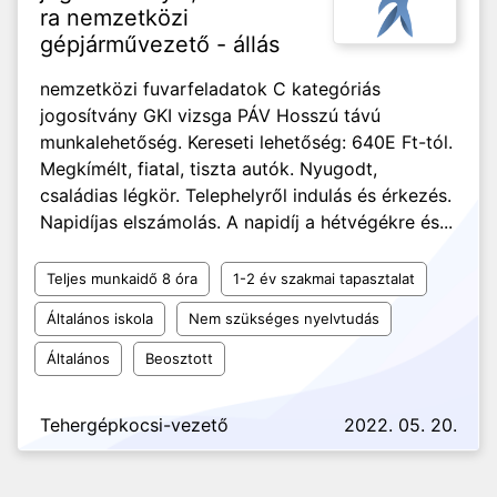
ra nemzetközi
gépjárművezető - állás
nemzetközi fuvarfeladatok C kategóriás
jogosítvány GKI vizsga PÁV Hosszú távú
munkalehetőség. Kereseti lehetőség: 640E Ft-tól.
Megkímélt, fiatal, tiszta autók. Nyugodt,
családias légkör. Telephelyről indulás és érkezés.
Napidíjas elszámolás. A napidíj a hétvégékre és...
Teljes munkaidő 8 óra
1-2 év szakmai tapasztalat
Általános iskola
Nem szükséges nyelvtudás
Általános
Beosztott
Tehergépkocsi-vezető
2022. 05. 20.