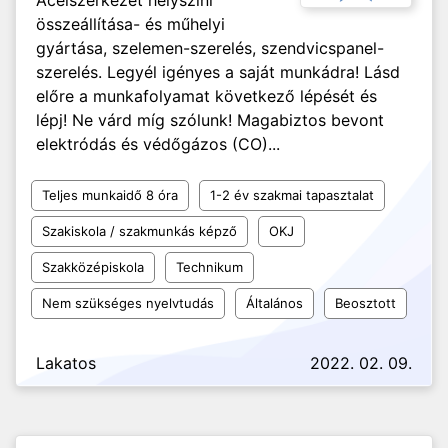
Acélszerkezet helyszíni
összeállítása- és műhelyi
gyártása, szelemen-szerelés, szendvicspanel-
szerelés. Legyél igényes a saját munkádra! Lásd
előre a munkafolyamat következő lépését és
lépj! Ne várd míg szólunk! Magabiztos bevont
elektródás és védőgázos (CO)...
Teljes munkaidő 8 óra
1-2 év szakmai tapasztalat
Szakiskola / szakmunkás képző
OKJ
Szakközépiskola
Technikum
Nem szükséges nyelvtudás
Általános
Beosztott
Lakatos
2022. 02. 09.