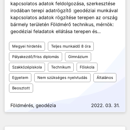
kapcsolatos adatok feldolgozása, szerkesztése
irodában terepi adatrögzítő :geodéziai munkával
kapcsolatos adatok rögzítése terepen az ország
bármely területén Földmérő technikus, mérnök:
geodéziai feladatok ellátása terepen és...
Megyei hirdetés
Teljes munkaidő 8 óra
Pályakezdő/friss diplomás
Gimnázium
Szakközépiskola
Technikum
Főiskola
Egyetem
Nem szükséges nyelvtudás
Általános
Beosztott
Földmérés, geodézia
2022. 03. 31.