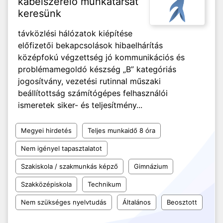
kábelszerelő munkatársat
keresünk
távközlési hálózatok kiépítése
előfizetői bekapcsolások hibaelhárítás
középfokú végzettség jó kommunikációs és
problémamegoldó készség „B” kategóriás
jogosítvány, vezetési rutinnal műszaki
beállítottság számítógépes felhasználói
ismeretek siker- és teljesítmény...
Megyei hirdetés
Teljes munkaidő 8 óra
Nem igényel tapasztalatot
Szakiskola / szakmunkás képző
Gimnázium
Szakközépiskola
Technikum
Nem szükséges nyelvtudás
Általános
Beosztott