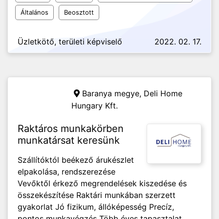
Általános
Beosztott
Üzletkötő, területi képviselő
2022. 02. 17.
Baranya megye,
Deli Home
Hungary Kft.
Raktáros munkakörben
munkatársat keresünk
Szállítóktól beékező árukészlet
elpakolása, rendszerezése
Vevőktől érkező megrendelések kiszedése és
összekészítése Raktári munkában szerzett
gyakorlat Jó fizikum, állóképesség Precíz,
pontos munkavégzés Több éves tapasztalat