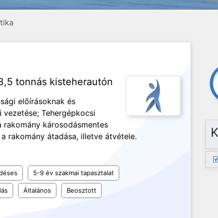
tika
3,5 tonnás kisteherautón
sági előírásoknak és
ű vezetése; Tehergépkocsi
, a rakomány károsodásmentes
K
, a rakomány átadása, illetve átvétele.
ődéses
5-9 év szakmai tapasztalat
dás
Általános
Beosztott