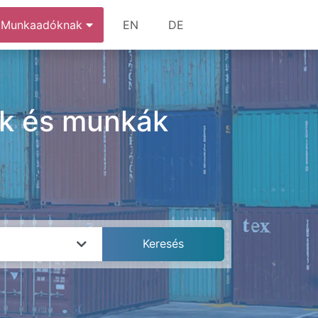
Munkaadóknak
EN
DE
sok és munkák