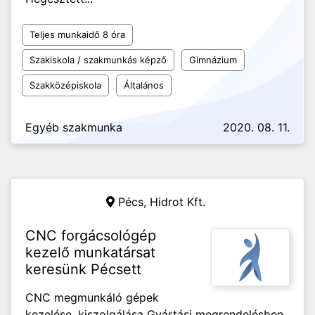
Teljes munkaidő 8 óra
Szakiskola / szakmunkás képző
Gimnázium
Szakközépiskola
Általános
Egyéb szakmunka
2020. 08. 11.
Pécs,
Hidrot Kft.
CNC forgácsológép
kezelő munkatársat
keresünk Pécsett
CNC megmunkáló gépek
kezelése, kiszolgálása Gyártási megrendelésben