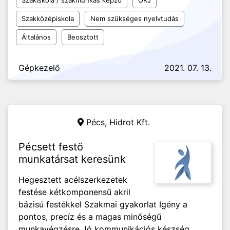
Szakiskola / szakmunkás képző
OKJ
Szakközépiskola
Nem szükséges nyelvtudás
Általános
Beosztott
Gépkezelő
2021. 07. 13.
Pécs,
Hidrot Kft.
Pécsett festő
munkatársat keresünk
Hegesztett acélszerkezetek
festése kétkomponensű akril
bázisú festékkel Szakmai gyakorlat Igény a
pontos, precíz és a magas minőségű
munkavégzésre Jó kommunikációs készség,