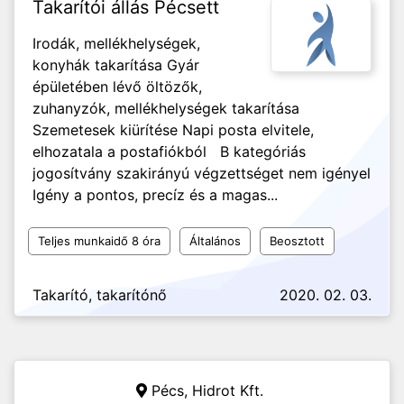
Takarítói állás Pécsett
Irodák, mellékhelységek,
konyhák takarítása Gyár
épületében lévő öltözők,
zuhanyzók, mellékhelységek takarítása
Szemetesek kiürítése Napi posta elvitele,
elhozatala a postafiókból B kategóriás
jogosítvány szakirányú végzettséget nem igényel
Igény a pontos, precíz és a magas...
Teljes munkaidő 8 óra
Általános
Beosztott
Takarító, takarítónő
2020. 02. 03.
Pécs,
Hidrot Kft.