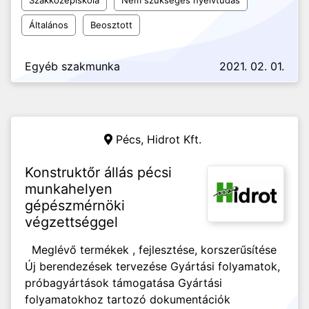
Szakközépiskola
Nem szükséges nyelvtudás
Általános
Beosztott
Egyéb szakmunka
2021. 02. 01.
Pécs,
Hidrot Kft.
Konstruktőr állás pécsi
munkahelyen
gépészmérnöki
végzettséggel
Meglévő termékek , fejlesztése, korszerűsítése
Új berendezések tervezése Gyártási folyamatok,
próbagyártások támogatása Gyártási
folyamatokhoz tartozó dokumentációk