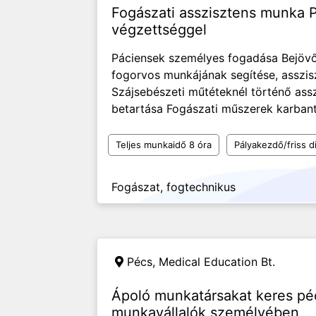
Fogászati asszisztens munka P
végzettséggel
Páciensek személyes fogadása Bejövő
fogorvos munkájának segítése, asszisz
Szájsebészeti műtéteknél történő assz
betartása Fogászati műszerek karbantar
Teljes munkaidő 8 óra
Pályakezdő/friss d
Fogászat, fogtechnikus
Pécs,
Medical Education Bt.
Ápoló munkatársakat keres péc
munkavállalók személyében