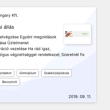
ngary Kft.
i állás
k elvégzése Egyéni megoldások
bása Üzletmenet
áció vezetése Ha rád igaz,
gus végzettséggel rendelkezel; Szeretnél fix
ztalatot
Gimnázium
Szakközépiskola
Beosztott
2019. 09. 11.