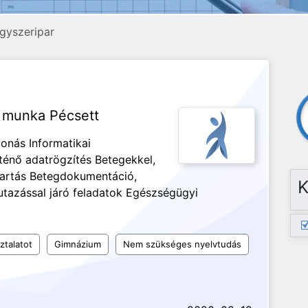
gyszeripar
or munka Pécsett
onás Informatikai
ténő adatrögzítés Betegekkel,
tartás Betegdokumentáció,
K
utazással járó feladatok Egészségügyi
ztalatot
Gimnázium
Nem szükséges nyelvtudás