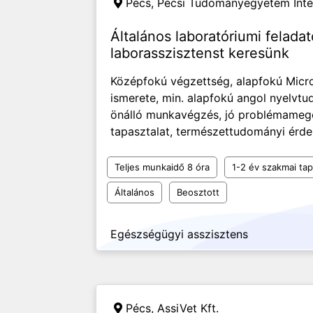
Pécs,
Pécsi Tudományegyetem Int
Általános laboratóriumi feladat
laborasszisztenst keresünk
Középfokú végzettség, alapfokú Micro
ismerete, min. alapfokú angol nyelvtu
önálló munkavégzés, jó problémameg
tapasztalat, természettudományi érdek
Teljes munkaidő 8 óra
1-2 év szakmai tap
Általános
Beosztott
Egészségügyi asszisztens
Pécs,
AssiVet Kft.