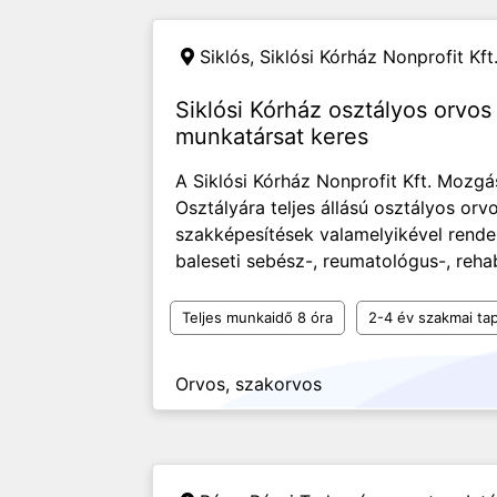
Siklós,
Siklósi Kórház Nonprofit Kft
Siklósi Kórház osztályos orvo
munkatársat keres
A Siklósi Kórház Nonprofit Kft. Mozgá
Osztályára teljes állású osztályos or
szakképesítések valamelyikével rende
baleseti sebész-, reumatológus-, rehabi
Teljes munkaidő 8 óra
2-4 év szakmai tap
Orvos, szakorvos