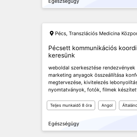
Egészségügy
Pécs,
Transzlációs Medicina Közpo
Pécsett kommunikációs koordin
keresünk
weboldal szerkesztése rendezvények 
marketing anyagok összeállítása kon
megtervezése, kivitelezés lebonyolítá
nyomtatványok, fotók, filmek készítet
Teljes munkaidő 8 óra
Angol
Általán
Egészségügy