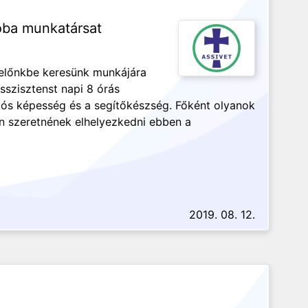
ióba munkatársat
előnkbe keresünk munkájára
asszisztenst napi 8 órás
ós képesség és a segítőkészség. Főként olyanok
on szeretnének elhelyezkedni ebben a
2019. 08. 12.