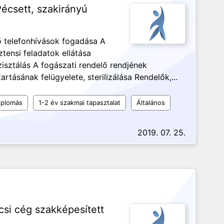
écsett, szakirányú
 telefonhívások fogadása A
tensi feladatok ellátása
isztálás A fogászati rendelő rendjének
tásának felügyelete, sterilizálása Rendelők,...
iplomás
1-2 év szakmai tapasztalat
Általános
2019. 07. 25.
si cég szakképesített