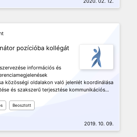
2020. 02. 12.
nt
átor pozícióba kollégát
szervezése információs és
ferenciamegjelenések
sa közösségi oldalakon való jelenlét koordinálása
tése és szakszerű terjesztése kommunikációs...
os
Beosztott
2019. 10. 09.