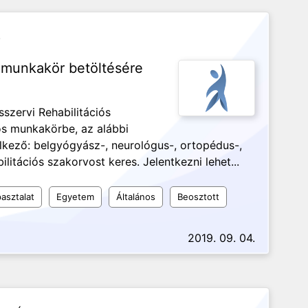
.
s munkakör betöltésére
sszervi Rehabilitációs
vos munkakörbe, az alábbi
lkező: belgyógyász-, neurológus-, ortopédus-,
litációs szakorvost keres. Jelentkezni lehet...
asztalat
Egyetem
Általános
Beosztott
2019. 09. 04.