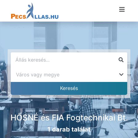
HŐSNÉ és FIA Fogtechnikai Bt.
1 darab találat