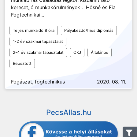
munkabírás Családias légkör, kiszámítható
kereset,jó munkakörülmények . Hősné és Fia
Fogtechnikai...
Teljes munkaidő 8 óra
Pályakezdő/friss diplomás
1-2 év szakmai tapasztalat
2-4 év szakmai tapasztalat
OKJ
Általános
Beosztott
Fogászat, fogtechnikus
2020. 08. 11.
PecsAllas.hu