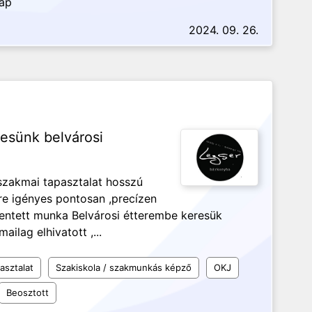
nap
2024. 09. 26.
esünk belvárosi
 szakmai tapasztalat hosszú
re igényes pontosan ,precízen
lentett munka Belvárosi étterembe keresük
ilag elhivatott ,...
asztalat
Szakiskola / szakmunkás képző
OKJ
Beosztott