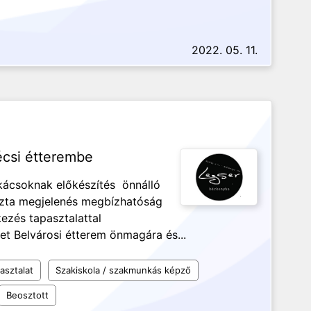
2022. 05. 11.
csi étterembe
kácsoknak előkészítés önnálló
iszta megjelenés megbízhatóság
kezés tapasztalattal
t Belvárosi étterem önmagára és...
asztalat
Szakiskola / szakmunkás képző
Beosztott