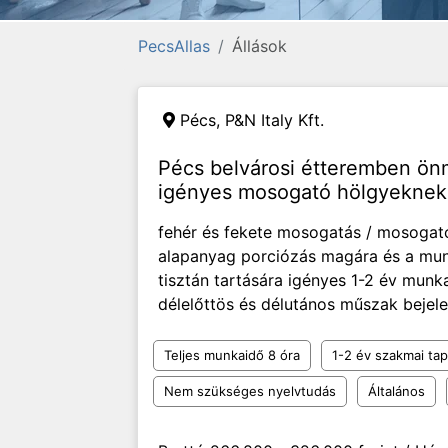
PecsAllas
Állások
Pécs,
P&N Italy Kft.
Pécs belvárosi étteremben ön
igényes mosogató hölgyeknek 
fehér és fekete mosogatás / mosogató
alapanyag porciózás magára és a munk
tisztán tartására igényes 1-2 év mun
délelőttös és délutános műszak bejelen
Teljes munkaidő 8 óra
1-2 év szakmai tap
Nem szükséges nyelvtudás
Általános