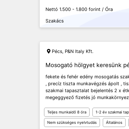
Nettó 1.500 - 1.800 forint / Óra
Szakács
Pécs,
P&N Italy Kft.
Mosogató hölgyet keresünk pé
fekete és fehér edény mosogatás sza
, precíz tiszta munkavégzés ápolt , t
szakmai tapasztalat bejelentés 2 x ét
megeggyező fizetés jó munkakörnyeze
Teljes munkaidő 8 óra
1-2 év szakmai tap
Nem szükséges nyelvtudás
Általános