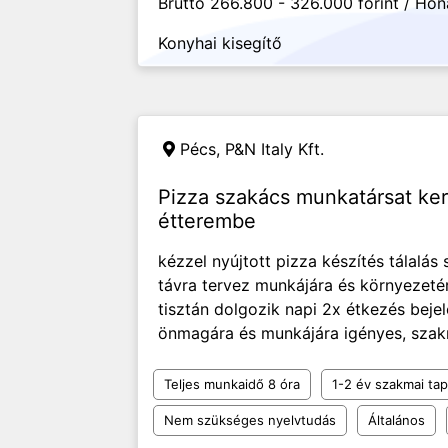
Bruttó 266.800 - 326.000 forint / Hó
Konyhai kisegítő
Pécs,
P&N Italy Kft.
Pizza szakács munkatársat ker
étterembe
kézzel nyújtott pizza készítés tálalás
távra tervez munkájára és környezeté
tisztán dolgozik napi 2x étkezés beje
önmagára és munkájára igényes, szakma
Teljes munkaidő 8 óra
1-2 év szakmai tap
Nem szükséges nyelvtudás
Általános