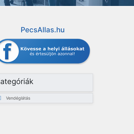
PecsAllas.hu
ategóriák
Vendéglátás