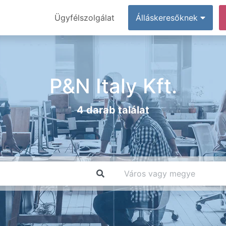
Ügyfélszolgálat
Álláskeresőknek
P&N Italy Kft.
4 darab találat