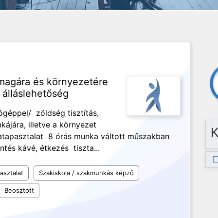
magára és környezetére
álláslehetőség
géppel/ zöldség tisztítás,
ájára, illetve a környezet
K
katapasztalat 8 órás munka váltott műszakban
tés kávé, étkezés tiszta...
asztalat
Szakiskola / szakmunkás képző
Beosztott