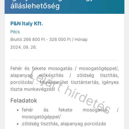
álláslehetőség
P&N Italy Kft.
Pécs
Bruttó
266 800 Ft
-
326 000 Ft
/ Hónap
2024. 09. 26.
Fehér és fekete mosogatás / mosogatógéppel/,
alapanyag előkészítés / zöldség tisztítás,
porciózás/ . Munkaterület tisztántartás, igényes
tiszta munkavégzés!
Feladatok
fehér és fekete mosogatás /
mosogatógéppel/
zöldség tisztítás, alapanyag porciózás