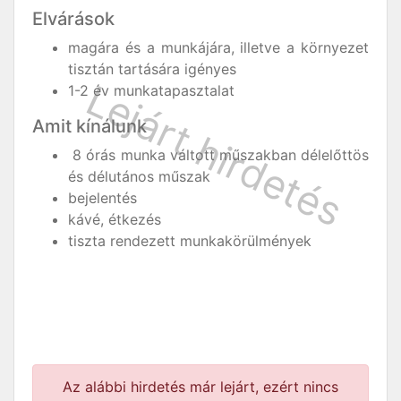
Elvárások
magára és a munkájára, illetve a környezet
tisztán tartására igényes
1-2 év munkatapasztalat
Amit kínálunk
8 órás munka váltott műszakban délelőttös
és délutános műszak
bejelentés
kávé, étkezés
tiszta rendezett munkakörülmények
Az alábbi hirdetés már lejárt, ezért nincs