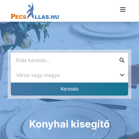
Konyhai kisegítő