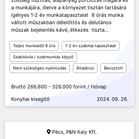
zöldség tisztítás, alapanyag porciózás magára és
a munkájára, illetve a környezet tisztán tartására
igényes 1-2 év munkatapasztalat 8 órás munka
váltott műszakban délelőttös és délutános
műszak bejelentés kávé, étkezés tiszta...
Teljes munkaidő 8 óra
1-2 év szakmai tapasztalat
Szakiskola / szakmunkás képző
Nem szükséges nyelvtudás
Általános
Beosztott
Bruttó 266.800 - 326.000 forint / Hónap
Konyhai kisegítő
2024. 09. 26.
Pécs,
P&N Italy Kft.