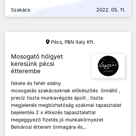
Szakács
2022. 05. 11.
Pécs,
P&N Italy Kft.
Mosogató hölgyet
keresünk pécsi
étterembe
fekete és fehér edény
mosogatás szakácsoknak előkészítés önnálló ,
precíz tiszta munkavégzés ápolt , tiszta
megjelenés megbízhatóság szakmai tapasztalat
bejelentés 2 x étkezés tapasztalattal
megeggyező fizetés jó munkakörnyezet
Belvárosi étterem önmagára és...