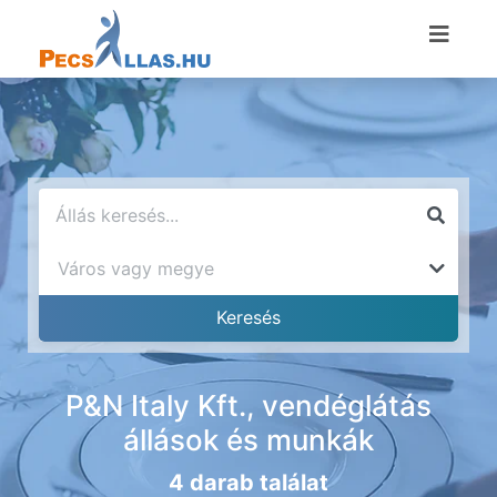
P&N Italy Kft., vendéglátás
állások és munkák
4 darab találat