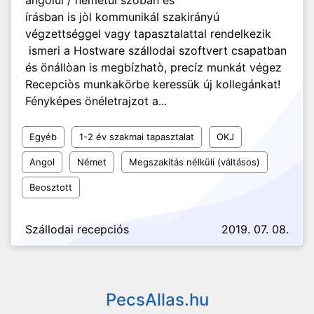
angolul / németül szòban és
írásban is jòl kommunikál szakirányú
végzettséggel vagy tapasztalattal rendelkezik
ismeri a Hostware szállodai szoftvert csapatban
és önállòan is megbízhatò, precíz munkát végez
Recepciòs munkakörbe keressük új kollegánkat!
Fényképes önéletrajzot a...
Egyéb
1-2 év szakmai tapasztalat
OKJ
Angol
Német
Megszakítás nélküli (váltásos)
Beosztott
Szállodai recepciós
2019. 07. 08.
PecsAllas.hu