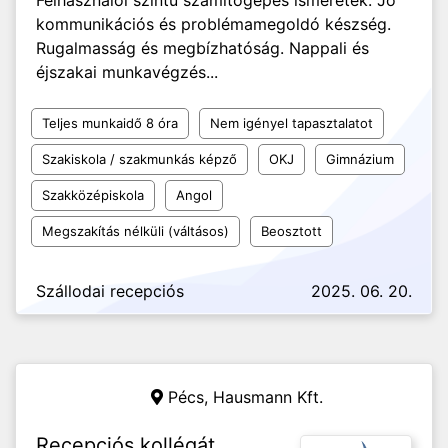
Felhasználói szintű számítógépes ismeretek. Jó
kommunikációs és problémamegoldó készség.
Rugalmasság és megbízhatóság. Nappali és
éjszakai munkavégzés...
Teljes munkaidő 8 óra
Nem igényel tapasztalatot
Szakiskola / szakmunkás képző
OKJ
Gimnázium
Szakközépiskola
Angol
Megszakítás nélküli (váltásos)
Beosztott
Szállodai recepciós
2025. 06. 20.
Pécs,
Hausmann Kft.
Recepciós kollégát