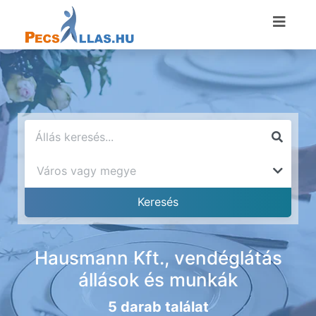
Hausmann Kft., vendéglátás
állások és munkák
5 darab találat