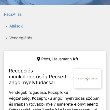
PecsAllas
Állások
Vendéglátás
Pécs,
Hausmann Kft.
Recepciós
munkalehetőség Pécsett
angol nyelvtudással
Vendégek fogadása. Középfokú
végzettség. Középfokú angol nyelvtudás szóban
és írásban (további nyelv ismerete előnyt jelent).