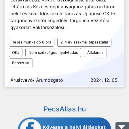
leltározás Kézi és gépi anyagmozgatás raktáron
belül és kívül Időszaki leltározás Új típusú OKJ-s
targoncavezetői engedély Targonca vezetési
gyakorlat Raktárkezelési...
Teljes munkaidő 8 óra
2-4 év szakmai tapasztalat
OKJ
Nem szükséges nyelvtudás
Általános
Beosztott
Áruátvevő/ Árumozgató
2024. 12. 05.
PecsAllas.hu