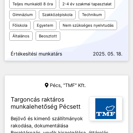
Teljes munkaidő 8 óra
2-4 év szakmai tapasztalat
Gimnázium
Szakközépiskola
Technikum
Főiskola
Egyetem
Nem szükséges nyelvtudás
Általános
Beosztott
Értékesítési munkatárs
2025. 05. 18.
Pécs,
"TMF" Kft.
Targoncás raktáros
munkalehetőség Pécsett
Bejövő és kimenő szállítmányok
rakodása, dokumentálása
Beraktározás, vevők kiszolgálása, áttárolás,