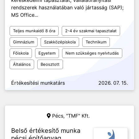
kereskedelmi tapasztalat; Vállalatirányítási
rendszerek használatában való jártasság (SAP);
MS Office...
Teljes munkaidő 8 óra
2-4 év szakmai tapasztalat
Gimnázium
Szakközépiskola
Technikum
Főiskola
Egyetem
Nem szükséges nyelvtudás
Általános
Beosztott
Értékesítési munkatárs
2026. 07. 15.
Pécs,
"TMF" Kft.
Belső értékesítő munka
pécsi építőanyag