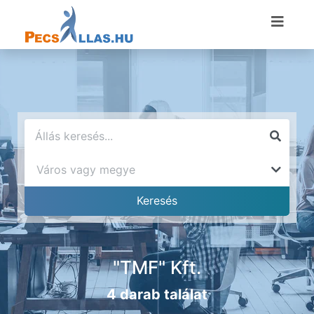
"TMF" Kft.
4 darab találat