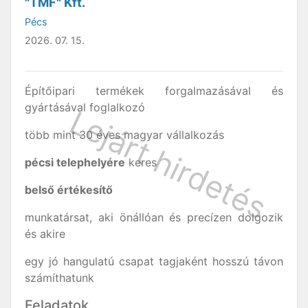
"TMF" Kft.
Pécs
2026. 07. 15.
Építőipari termékek forgalmazásával és
gyártásával foglalkozó
több mint 30 éves magyar vállalkozás
pécsi telephelyére
keres
belső értékesítő
munkatársat, aki önállóan és precízen dolgozik
és akire
egy jó hangulatú csapat tagjaként hosszú távon
számíthatunk
Feladatok