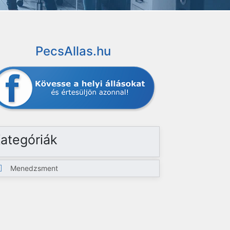
PecsAllas.hu
ategóriák
Menedzsment