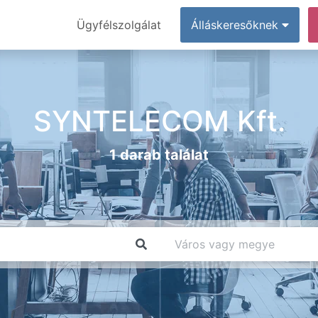
Ügyfélszolgálat
Álláskeresőknek
SYNTELECOM Kft.
1 darab találat