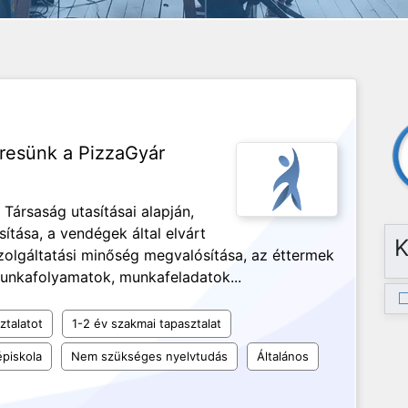
resünk a PizzaGyár
 Társaság utasításai alapján,
ítása, a vendégek által elvárt
K
 szolgáltatási minőség megvalósítása, az éttermek
munkafolyamatok, munkafeladatok...
ztalatot
1-2 év szakmai tapasztalat
piskola
Nem szükséges nyelvtudás
Általános