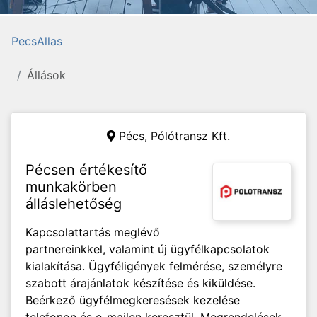
PecsAllas
Állások
Pécs,
Pólótransz Kft.
Pécsen értékesítő
munkakörben
álláslehetőség
Kapcsolattartás meglévő
partnereinkkel, valamint új ügyfélkapcsolatok
kialakítása. Ügyféligények felmérése, személyre
szabott árajánlatok készítése és kiküldése.
Beérkező ügyfélmegkeresések kezelése