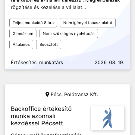
telefonon és e-mailen keresztül. Megrendelések
rögzítése és kezelése a vállalat...
Teljes munkaidő 8 óra
Nem igényel tapasztalatot
Gimnázium
Nem szükséges nyelvtudás
Általános
Beosztott
Értékesítési munkatárs
2026. 03. 19.
Pécs,
Pólótransz Kft.
Backoffice értékesítő
munka azonnali
kezdéssel Pécsett