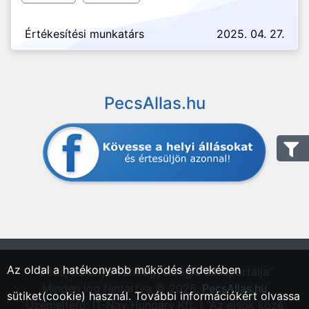
Értékesítési munkatárs
2025. 04. 27.
PecsAllas.hu
Az oldal a hatékonyabb működés érdekében
"Pécs, Baranya vármegyei régió állásportálja"
Minden jog fentartva © 2026.
PecsAllas.hu
sütiket(cookie) használ. További információkért olvassa
Üzemeltető: IT-Nav Hungary Kft. | "Az elsők közé