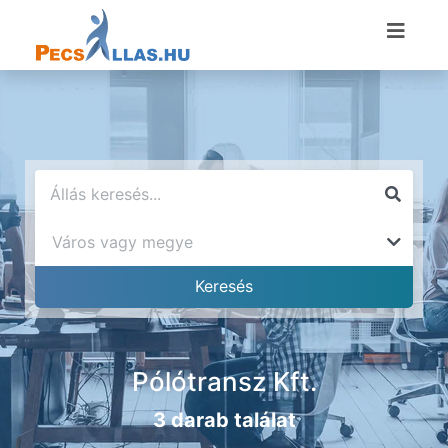
Pólótransz Kft.
3 darab találat