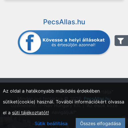
PecsAllas.hu
Az oldal a hatékonyabb működés érdekében
"Pécs, Baranya vármegyei régió állásportálja"
Minden jog fentartva © 2026.
PecsAllas.hu
sütiket(cookie) használ. További információkért olvassa
Üzemeltető: IT-Nav Hungary Kft. | "Az elsők közé
navigáljuk!"
el a
süti tájékoztatót!
Sütik beállítása
Összes elfogadása