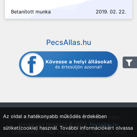
Betanított munka
2019. 02. 22.
PecsAllas.hu
Az oldal a hatékonyabb működés érdekében
"Pécs, Baranya vármegyei régió állásportálja"
Minden jog fentartva © 2026.
PecsAllas.hu
sütiket(cookie) használ. További információkért olvassa
Üzemeltető: IT-Nav Hungary Kft. | "Az elsők közé