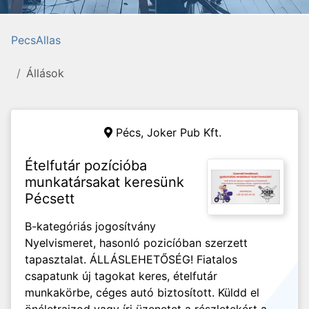
PecsAllas
Állások
Pécs,
Joker Pub Kft.
Ételfutár pozícióba
munkatársakat keresünk
Pécsett
B-kategóriás jogosítvány
Nyelvismeret, hasonló pozicíóban szerzett
tapasztalat. ÁLLÁSLEHETŐSÉG! Fiatalos
csapatunk új tagokat keres, ételfutár
munkakörbe, céges autó biztosított. Küldd el