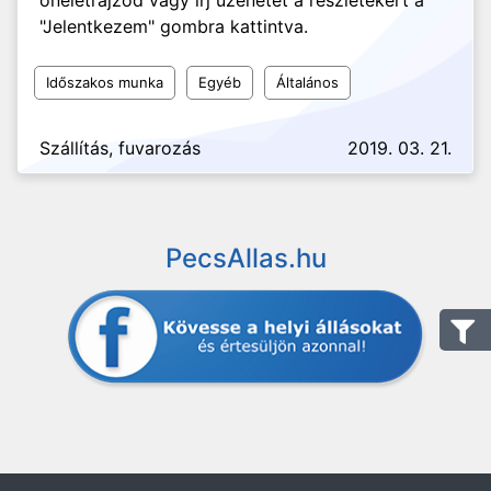
önéletrajzod vagy írj üzenetet a részletekért a
"Jelentkezem" gombra kattintva.
Időszakos munka
Egyéb
Általános
Szállítás, fuvarozás
2019. 03. 21.
PecsAllas.hu