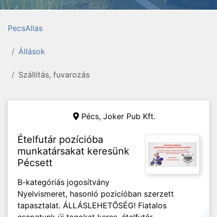
PecsAllas
Állások
Szállítás, fuvarozás
Pécs,
Joker Pub Kft.
Ételfutár pozícióba
munkatársakat keresünk
Pécsett
B-kategóriás jogosítvány
Nyelvismeret, hasonló pozicíóban szerzett
tapasztalat. ÁLLÁSLEHETŐSÉG! Fiatalos