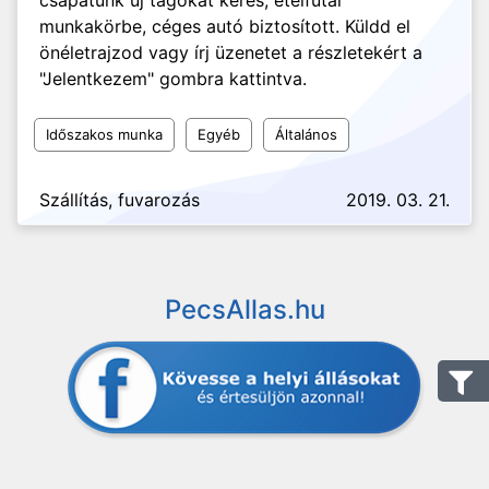
csapatunk új tagokat keres, ételfutár
munkakörbe, céges autó biztosított. Küldd el
önéletrajzod vagy írj üzenetet a részletekért a
"Jelentkezem" gombra kattintva.
Időszakos munka
Egyéb
Általános
Szállítás, fuvarozás
2019. 03. 21.
PecsAllas.hu