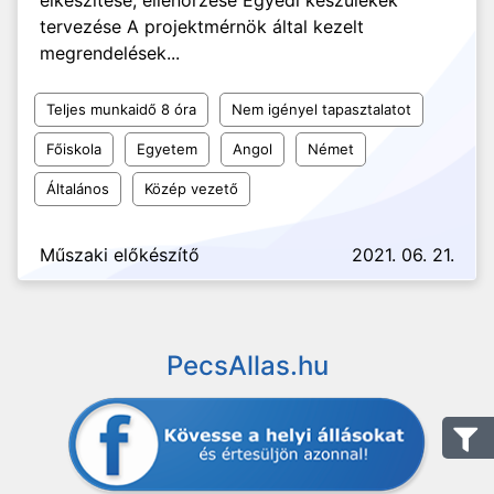
elkészítése, ellenőrzése Egyedi készülékek
tervezése A projektmérnök által kezelt
megrendelések...
Teljes munkaidő 8 óra
Nem igényel tapasztalatot
Főiskola
Egyetem
Angol
Német
Általános
Közép vezető
Műszaki előkészítő
2021. 06. 21.
PecsAllas.hu